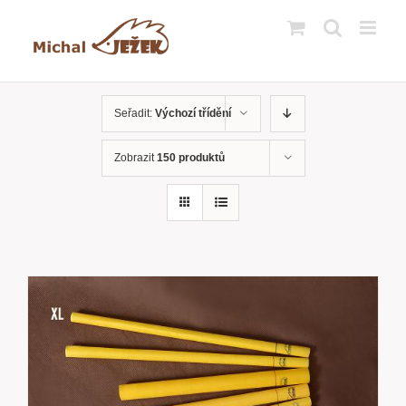
Přeskočit
na
obsah
Seřadit:
Výchozí třídění
Zobrazit
150 produktů