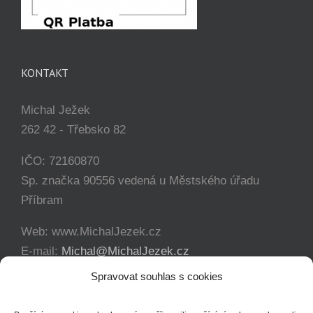
KONTAKT
Michal Ježek
262 42 - Třebsko 82
IČO: 72160870
Sp. značka 90556 vedená u Městského úřadu
Příbram
Web: www.MichalJezek.cz
E-mail:
Michal@MichalJezek.cz
Telefon:
+420 777 346 649
Spravovat souhlas s cookies
Facebook:
https://www.facebook.com/svicejezek