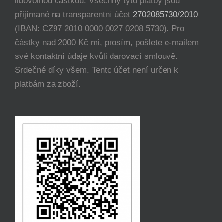
libovolnou částkou. Všechny tyto platby jsou
přijímané na transparentní účet
2702085730/2010
(IBAN: CZ97 2010 0000 0027 0208 5730). Pro
částky nad 2000 Kč mi, prosím, pošlete e-mailem
své kontaktní údaje kvůli darovací smlouvě.
Srdečné díky všem. Tento účet není určen k
platbám za zboží.