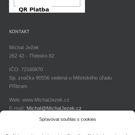
KONTAKT
Michal Ježek
262 42 - Třebsko 82
IČO: 72160870
Sp. značka 90556 vedená u Městského úřadu
Příbram
Web: www.MichalJezek.cz
E-mail:
Michal@MichalJezek.cz
Telefon:
+420 777 346 649
Spravovat souhlas s cookies
Facebook:
https://www.facebook.com/svicejezek