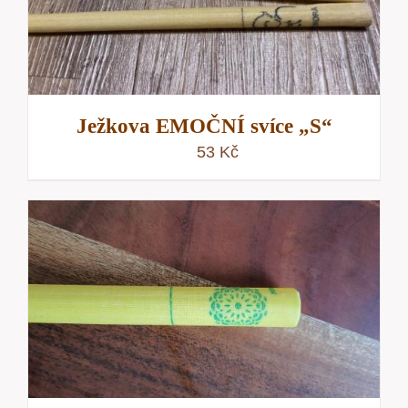
Ježkova EMOČNÍ svíce „S“
53
Kč