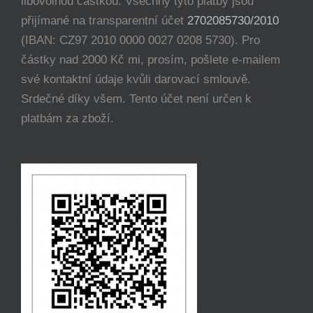
libovolnou částkou. Všechny tyto platby jsou
přijímané na transparentní účet
2702085730/2010
(IBAN: CZ97 2010 0000 0027 0208 5730). Pro
částky nad 2000 Kč mi, prosím, pošlete e-mailem
své kontaktní údaje kvůli darovací smlouvě.
Srdečné díky všem. Tento účet není určen k
platbám za zboží.