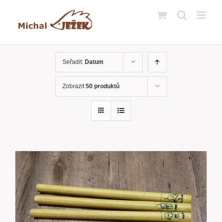
Přeskočit
na
obsah
Seřadit:
Datum
Zobrazit
50 produktů