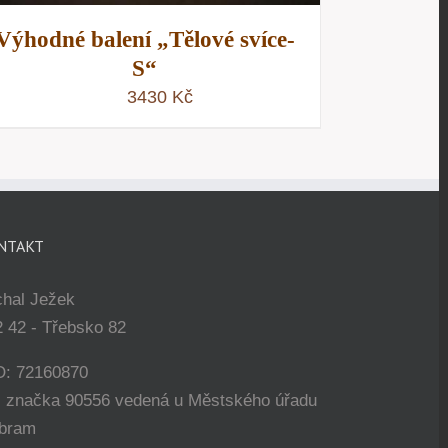
Výhodné balení „Tělové svíce-
S“
3430
Kč
NTAKT
chal Ježek
 42 - Třebsko 82
O: 72160870
. značka 90556 vedená u Městského úřadu
íbram