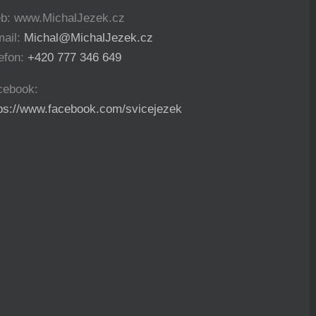
b: www.MichalJezek.cz
mail:
Michal@MichalJezek.cz
efon:
+420 777 346 649
cebook:
tps://www.facebook.com/svicejezek