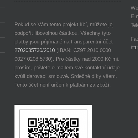
We
E-
Pokud se Vám tento projekt líbí, můžete jej
Tel
podpořit libovolnou částkou. Všechny tyto
Fa
platby jsou přijímané na transparentní účet
ht
2702085730/2010
(IBAN: CZ97 2010 0000
0027 0208 5730). Pro částky nad 2000 Kč mi,
prosím, pošlete e-mailem své kontaktní údaje
kvůli darovací smlouvě. Srdečné díky všem.
Tento účet není určen k platbám za zboží.