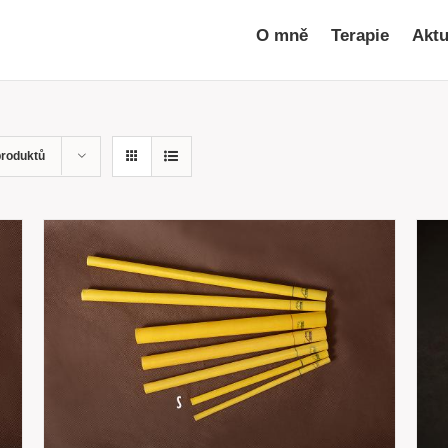
O mně
Terapie
Aktu
produktů
PŘIDAT DO KOŠÍKU
/
RYCHLÝ
NÁHLED