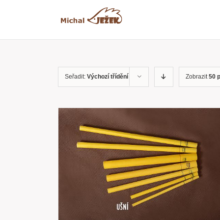
Přeskočit
na
obsah
Seřadit:
Výchozí třídění
Zobrazit
50 
RYCHLÝ
PŘIDAT DO KOŠÍKU
/
RYCHLÝ
NÁHLED