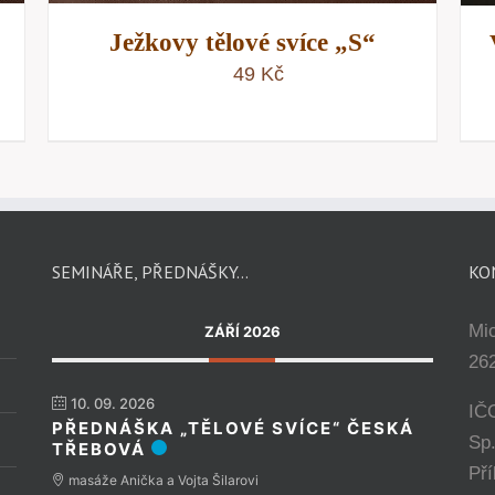
Ježkovy tělové svíce „S“
49
Kč
SEMINÁŘE, PŘEDNÁŠKY…
KO
Mi
ZÁŘÍ 2026
262
10. 09. 2026
IČ
PŘEDNÁŠKA „TĚLOVÉ SVÍCE“ ČESKÁ
Sp
TŘEBOVÁ
Př
masáže Anička a Vojta Šilarovi