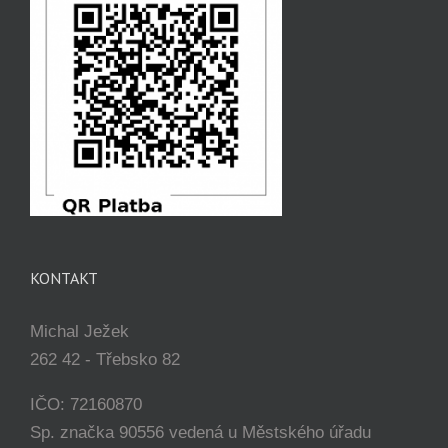
KONTAKT
Michal Ježek
262 42 - Třebsko 82
IČO: 72160870
Sp. značka 90556 vedená u Městského úřadu