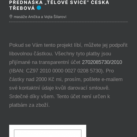
PŘEDNÁŠKA „TĚLOVÉ SVÍCE“ ČESKÁ
TŘEBOVÁ
masáže Anička a Vojta Šilarovi
Pokud se Vám tento projekt líbí, můžete jej podpořit
libovolnou částkou. Všechny tyto platby jsou
přijímané na transparentní účet
2702085730/2010
(IBAN: CZ97 2010 0000 0027 0208 5730). Pro
částky nad 2000 Kč mi, prosím, pošlete e-mailem
své kontaktní údaje kvůli darovací smlouvě.
Srdečné díky všem. Tento účet není určen k
platbám za zboží.