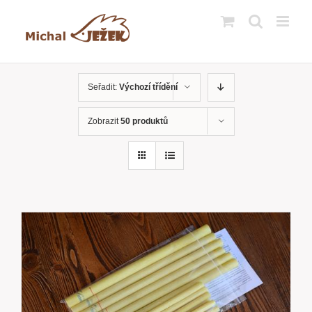
Přeskočit
na
obsah
Seřadit:
Výchozí třídění
Zobrazit
50 produktů