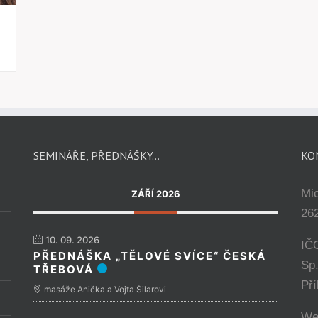
SEMINÁŘE, PŘEDNÁŠKY…
KO
Mi
ZÁŘÍ 2026
262
10. 09. 2026
IČ
PŘEDNÁŠKA „TĚLOVÉ SVÍCE“ ČESKÁ
Sp
TŘEBOVÁ
Př
masáže Anička a Vojta Šilarovi
We