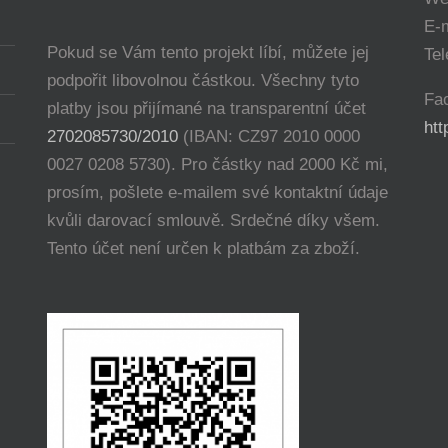
E-
Pokud se Vám tento projekt líbí, můžete jej
Tel
podpořit libovolnou částkou. Všechny tyto
Fa
platby jsou přijímané na transparentní účet
ht
2702085730/2010
(IBAN: CZ97 2010 0000
0027 0208 5730). Pro částky nad 2000 Kč mi,
prosím, pošlete e-mailem své kontaktní údaje
kvůli darovací smlouvě. Srdečné díky všem.
Tento účet není určen k platbám za zboží.