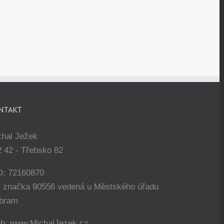
NTAKT
chal Ježek
 42 - Třebsko 82
O: 72160870
. značka 90556 vedená u Městského úřadu
íbram
b: www.MichalJezek.cz