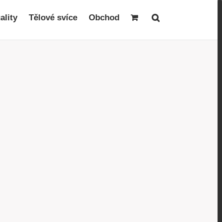
ality
Tělové svíce
Obchod