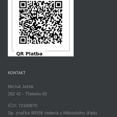
KONTAKT
Michal Ježek
262 42 - Třebsko 82
IČO: 72160870
Sp. značka 90556 vedená u Městského úřadu