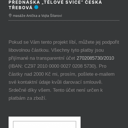
PŘEDNÁŠKA „TĚLOVÉ SVÍCE“ ČESKÁ
TŘEBOVÁ
masáže Anička a Vojta Šilarovi
Pokud se Vám tento projekt líbí, můžete jej podpořit
libovolnou částkou. Všechny tyto platby jsou
přijímané na transparentní účet
2702085730/2010
(IBAN: CZ97 2010 0000 0027 0208 5730). Pro
částky nad 2000 Kč mi, prosím, pošlete e-mailem
své kontaktní údaje kvůli darovací smlouvě.
Srdečné díky všem. Tento účet není určen k
platbám za zboží.