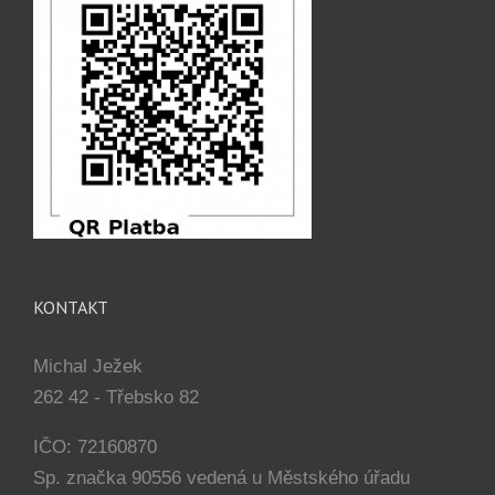
KONTAKT
Michal Ježek
262 42 - Třebsko 82
IČO: 72160870
Sp. značka 90556 vedená u Městského úřadu