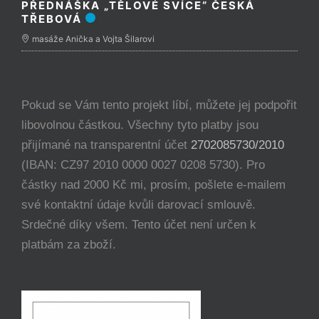
PŘEDNÁŠKA „TĚLOVÉ SVÍCE“ ČESKÁ
TŘEBOVÁ
masáže Anička a Vojta Šilarovi
Pokud se Vám tento projekt líbí, můžete jej podpořit
libovolnou částkou. Všechny tyto platby jsou
přijímané na transparentní účet
2702085730/2010
(IBAN: CZ97 2010 0000 0027 0208 5730). Pro
částky nad 2000 Kč mi, prosím, pošlete e-mailem
své kontaktní údaje kvůli darovací smlouvě.
Srdečné díky všem. Tento účet není určen k
platbám za zboží.