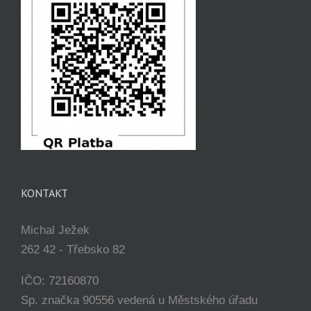
KONTAKT
Michal Ježek
262 42 - Třebsko 82
IČO: 72160870
Sp. značka 90556 vedená u Městského úřadu