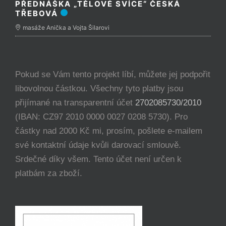
PŘEDNÁŠKA „TĚLOVÉ SVÍCE“ ČESKÁ
TŘEBOVÁ
masáže Anička a Vojta Šilarovi
Pokud se Vám tento projekt líbí, můžete jej podpořit
libovolnou částkou. Všechny tyto platby jsou
přijímané na transparentní účet
2702085730/2010
(IBAN: CZ97 2010 0000 0027 0208 5730). Pro
částky nad 2000 Kč mi, prosím, pošlete e-mailem
své kontaktní údaje kvůli darovací smlouvě.
Srdečné díky všem. Tento účet není určen k
platbám za zboží.