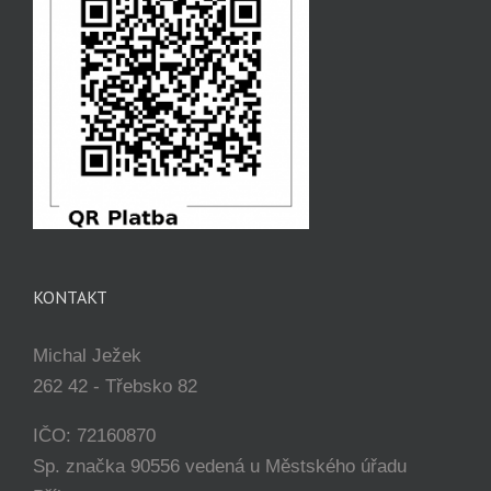
KONTAKT
Michal Ježek
262 42 - Třebsko 82
IČO: 72160870
Sp. značka 90556 vedená u Městského úřadu