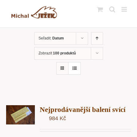
Přeskočit
na
obsah
Seřadit:
Datum
Zobrazit
100 produktů
T
Nejprodávanější balení svící
U
984
Kč
Y