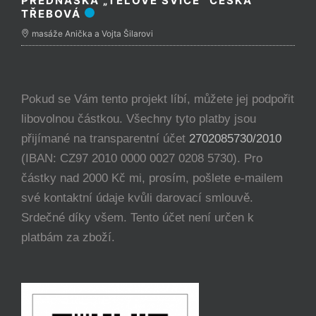
PŘEDNÁŠKA „TĚLOVÉ SVÍCE“ ČESKÁ
TŘEBOVÁ
masáže Anička a Vojta Šilarovi
Pokud se Vám tento projekt líbí, můžete jej podpořit
libovolnou částkou. Všechny tyto platby jsou
přijímané na transparentní účet
2702085730/2010
(IBAN: CZ97 2010 0000 0027 0208 5730). Pro
částky nad 2000 Kč mi, prosím, pošlete e-mailem
své kontaktní údaje kvůli darovací smlouvě.
Srdečné díky všem. Tento účet není určen k
platbám za zboží.