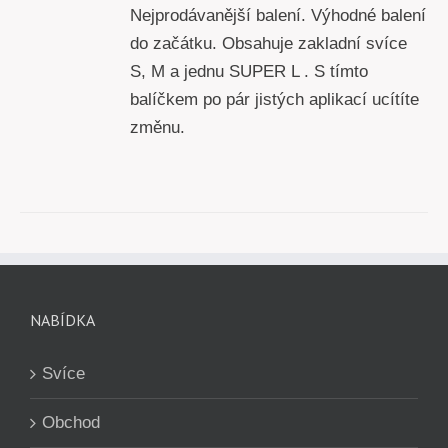
Nejprodávanější balení. Výhodné balení
do začátku. Obsahuje zakladní svíce
S, M a jednu SUPER L . S tímto
balíčkem po pár jistých aplikací ucítíte
změnu.
NABÍDKA
Svíce
Obchod