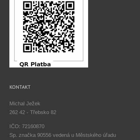
KONTAKT
Michal Ježek
262 42 - Třebsko 82
IČO: 72160870
Sp. značka 90556 vedená u Městského úřadu