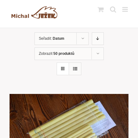
Přeskočit
na
obsah
Seřadit:
Datum
Zobrazit
50 produktů