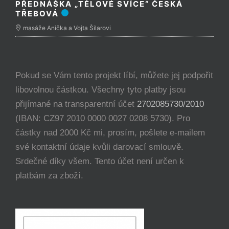
PŘEDNÁŠKA „TĚLOVÉ SVÍCE“ ČESKÁ
TŘEBOVÁ
masáže Anička a Vojta Šilarovi
Pokud se Vám tento projekt líbí, můžete jej podpořit
libovolnou částkou. Všechny tyto platby jsou
přijímané na transparentní účet
2702085730/2010
(IBAN: CZ97 2010 0000 0027 0208 5730). Pro
částky nad 2000 Kč mi, prosím, pošlete e-mailem
své kontaktní údaje kvůli darovací smlouvě.
Srdečné díky všem. Tento účet není určen k
platbám za zboží.