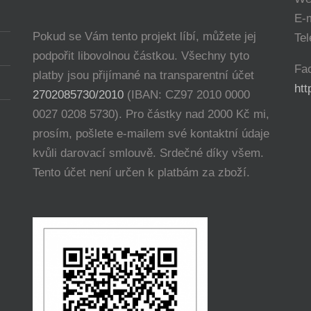
E-
Pokud se Vám tento projekt líbí, můžete jej
Tel
podpořit libovolnou částkou. Všechny tyto
Fa
platby jsou přijímané na transparentní účet
ht
2702085730/2010
(IBAN: CZ97 2010 0000
0027 0208 5730). Pro částky nad 2000 Kč mi,
prosím, pošlete e-mailem své kontaktní údaje
kvůli darovací smlouvě. Srdečné díky všem.
Tento účet není určen k platbám za zboží.