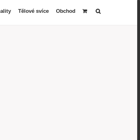
ality
Tělové svíce
Obchod