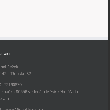
NTAKT
chal Ježek
 42 - Třebsko 82
O: 72160870
. značka 90556 vedená u Městského úřadu
íbram
b: www.MichalJezek.cz