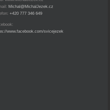
mail:
Michal@MichalJezek.cz
efon:
+420 777 346 649
cebook:
tps://www.facebook.com/svicejezek