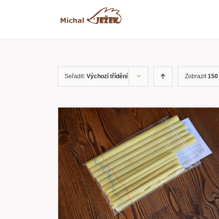
Přeskočit
na
obsah
Seřadit:
Výchozí třídění
Zobrazit
150
RYCHLÝ