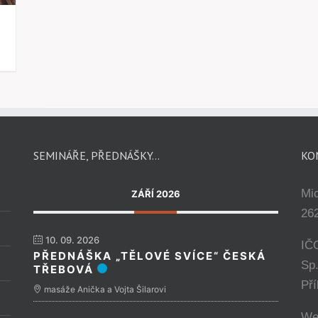
SEMINÁŘE, PŘEDNÁŠKY…
KO
Mi
ZÁŘÍ 2026
262
10. 09. 2026
IČ
PŘEDNÁŠKA „TĚLOVÉ SVÍCE“ ČESKÁ
Sp
TŘEBOVÁ
Př
masáže Anička a Vojta Šilarovi
We