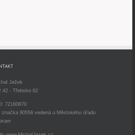
NTAKT
chal Ježek
 42 - Třebsko 82
O: 72160870
. značka 90556 vedená u Městského úřadu
íbram
b: www.MichalJezek.cz