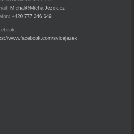
mail:
Michal@MichalJezek.cz
efon:
+420 777 346 649
cebook:
tps://www.facebook.com/svicejezek