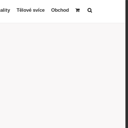
ality
Tělové svíce
Obchod