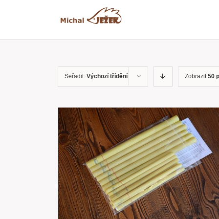
Přeskočit
na
obsah
Seřadit:
Výchozí třídění
Zobrazit
50 
RYCHLÝ