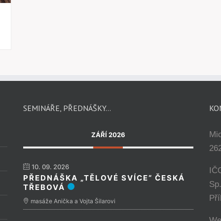
SEMINÁŘE, PŘEDNÁŠKY…
KO
Mi
ZÁŘÍ 2026
262
10. 09. 2026
IČ
PŘEDNÁŠKA „TĚLOVÉ SVÍCE“ ČESKÁ
Sp
TŘEBOVÁ
Př
masáže Anička a Vojta Šilarovi
We