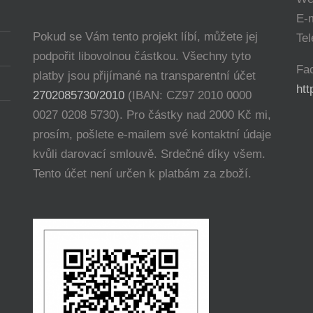
E-
Pokud se Vám tento projekt líbí, můžete jej
Tel
podpořit libovolnou částkou. Všechny tyto
Fa
platby jsou přijímané na transparentní účet
ht
2702085730/2010
(IBAN: CZ97 2010 0000
0027 0208 5730). Pro částky nad 2000 Kč mi,
prosím, pošlete e-mailem své kontaktní údaje
kvůli darovací smlouvě. Srdečné díky všem.
Tento účet není určen k platbám za zboží.