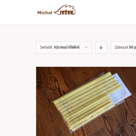
Přeskočit
na
obsah
Seřadit:
Výchozí třídění
Zobrazit
50 
RYCHLÝ