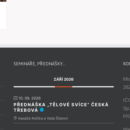
SEMINÁŘE, PŘEDNÁŠKY…
KO
Mi
ZÁŘÍ 2026
262
10. 09. 2026
IČ
PŘEDNÁŠKA „TĚLOVÉ SVÍCE“ ČESKÁ
Sp
TŘEBOVÁ
Př
masáže Anička a Vojta Šilarovi
We