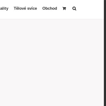
ality
Tělové svíce
Obchod