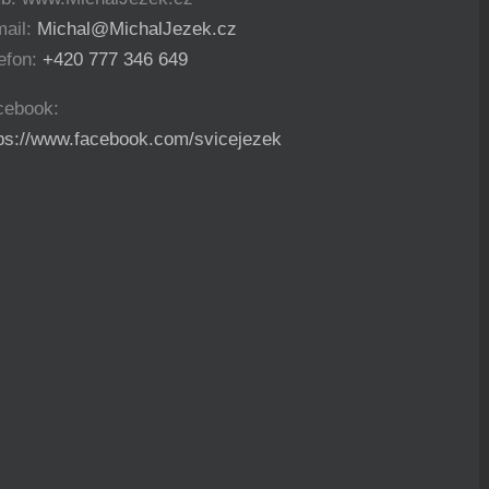
mail:
Michal@MichalJezek.cz
efon:
+420 777 346 649
cebook:
tps://www.facebook.com/svicejezek