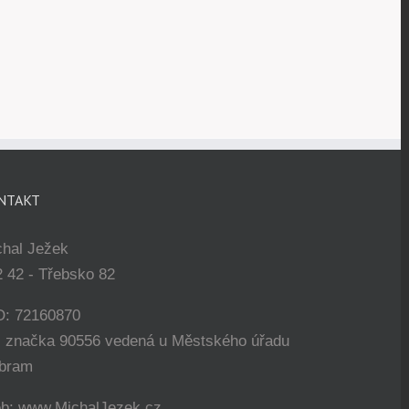
NTAKT
chal Ježek
 42 - Třebsko 82
O: 72160870
. značka 90556 vedená u Městského úřadu
íbram
b: www.MichalJezek.cz