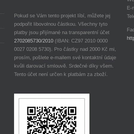
E-
Pokud se Vám tento projekt líbí, můžete jej
Tel
podpořit libovolnou částkou. Všechny tyto
Fa
platby jsou přijímané na transparentní účet
ht
2702085730/2010
(IBAN: CZ97 2010 0000
0027 0208 5730). Pro částky nad 2000 Kč mi,
prosím, pošlete e-mailem své kontaktní údaje
kvůli darovací smlouvě. Srdečné díky všem.
Tento účet není určen k platbám za zboží.