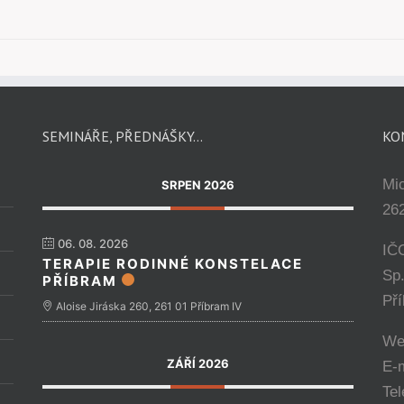
SEMINÁŘE, PŘEDNÁŠKY…
KO
Mi
SRPEN 2026
262
06. 08. 2026
IČ
TERAPIE RODINNÉ KONSTELACE
Sp
PŘÍBRAM
Př
Aloise Jiráska 260, 261 01 Příbram IV
We
ZÁŘÍ 2026
E-
Tel