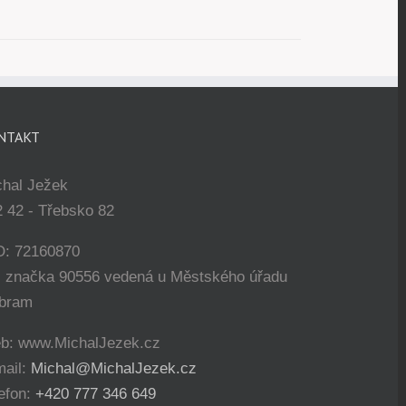
NTAKT
chal Ježek
 42 - Třebsko 82
O: 72160870
. značka 90556 vedená u Městského úřadu
íbram
b: www.MichalJezek.cz
mail:
Michal@MichalJezek.cz
efon:
+420 777 346 649