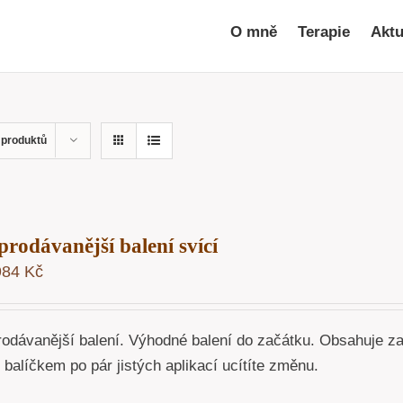
O mně
Terapie
Aktu
 produktů
prodávanější balení svící
984
Kč
rodávanější balení. Výhodné balení do začátku. Obsahuje z
o balíčkem po pár jistých aplikací ucítíte změnu.