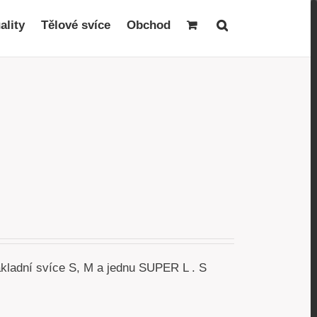
ality
Tělové svíce
Obchod
akladní svíce S, M a jednu SUPER L . S