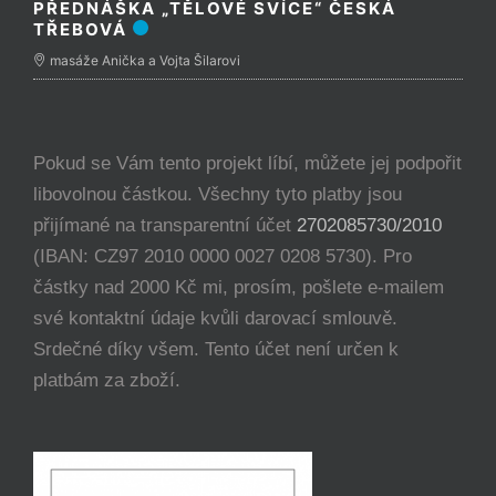
PŘEDNÁŠKA „TĚLOVÉ SVÍCE“ ČESKÁ
TŘEBOVÁ
masáže Anička a Vojta Šilarovi
Pokud se Vám tento projekt líbí, můžete jej podpořit
libovolnou částkou. Všechny tyto platby jsou
přijímané na transparentní účet
2702085730/2010
(IBAN: CZ97 2010 0000 0027 0208 5730). Pro
částky nad 2000 Kč mi, prosím, pošlete e-mailem
své kontaktní údaje kvůli darovací smlouvě.
Srdečné díky všem. Tento účet není určen k
platbám za zboží.