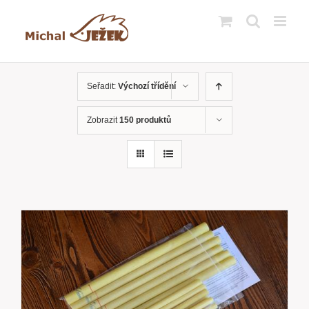
Přeskočit
na
obsah
Seřadit:
Výchozí třídění
Zobrazit
150 produktů