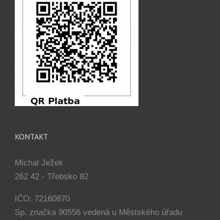
KONTAKT
Michal Ježek
262 42 - Třebsko 82
IČO: 72160870
Sp. značka 90556 vedená u Městského úřadu