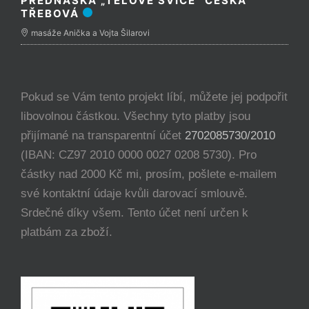
PŘEDNÁŠKA „TĚLOVÉ SVÍCE“ ČESKÁ
TŘEBOVÁ
masáže Anička a Vojta Šilarovi
Pokud se Vám tento projekt líbí, můžete jej podpořit
libovolnou částkou. Všechny tyto platby jsou
přijímané na transparentní účet
2702085730/2010
(IBAN: CZ97 2010 0000 0027 0208 5730). Pro
částky nad 2000 Kč mi, prosím, pošlete e-mailem
své kontaktní údaje kvůli darovací smlouvě.
Srdečné díky všem. Tento účet není určen k
platbám za zboží.