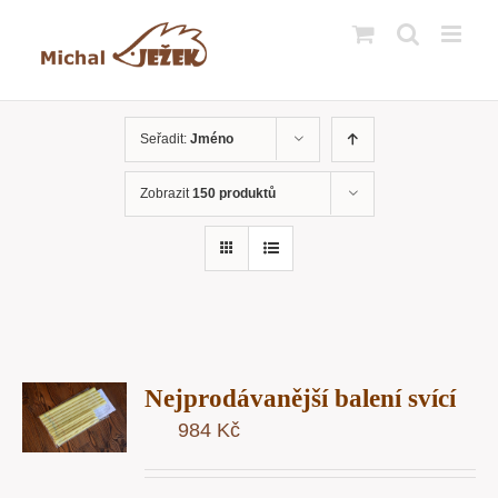
Přeskočit
na
obsah
Seřadit:
Jméno
Zobrazit
150 produktů
T
Nejprodávanější balení svící
U
984
Kč
Y