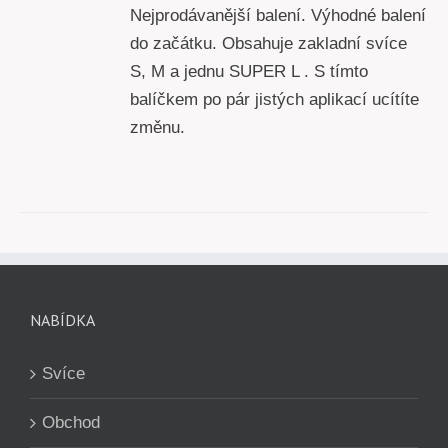
Nejprodávanější balení. Výhodné balení
do začátku. Obsahuje zakladní svíce
S, M a jednu SUPER L . S tímto
balíčkem po pár jistých aplikací ucítíte
změnu.
NABÍDKA
Svíce
Obchod