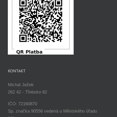
KONTAKT
Michal Ježek
262 42 - Třebsko 82
IČO: 72160870
Sp. značka 90556 vedená u Městského úřadu