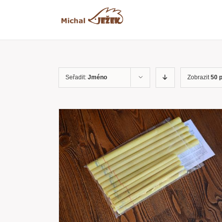
Přeskočit
na
obsah
Seřadit:
Jméno
Zobrazit
50 
RYCHLÝ