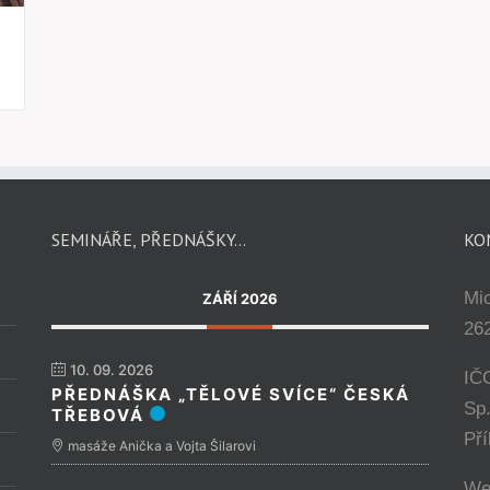
SEMINÁŘE, PŘEDNÁŠKY…
KO
Mi
ZÁŘÍ 2026
262
10. 09. 2026
IČ
PŘEDNÁŠKA „TĚLOVÉ SVÍCE“ ČESKÁ
Sp
TŘEBOVÁ
Př
masáže Anička a Vojta Šilarovi
We