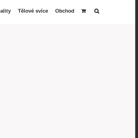
ality
Tělové svíce
Obchod