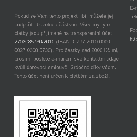
E-
Pokud se Vám tento projekt líbí, můžete jej
Tel
podpořit libovolnou částkou. Všechny tyto
Fa
platby jsou přijímané na transparentní účet
ht
2702085730/2010
(IBAN: CZ97 2010 0000
0027 0208 5730). Pro částky nad 2000 Kč mi,
prosím, pošlete e-mailem své kontaktní údaje
kvůli darovací smlouvě. Srdečné díky všem.
Tento účet není určen k platbám za zboží.