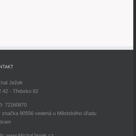
NTAKT
chal Ježek
 42 - Třebsko 82
O: 72160870
. značka 90556 vedená u Městského úřadu
íbram
b: www.MichalJezek.cz