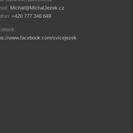
mail:
Michal@MichalJezek.cz
efon:
+420 777 346 649
cebook:
tps://www.facebook.com/svicejezek