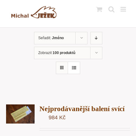
Přeskočit
na
obsah
Seřadit:
Jméno
Zobrazit
100 produktů
T
Nejprodávanější balení svící
U
984
Kč
Y