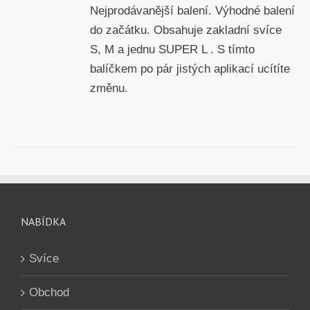
Nejprodávanější balení. Výhodné balení
do začátku. Obsahuje zakladní svíce
S, M a jednu SUPER L . S tímto
balíčkem po pár jistých aplikací ucítíte
změnu.
NABÍDKA
Svíce
Obchod