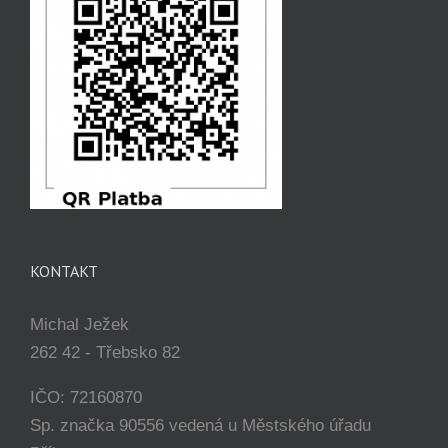
KONTAKT
Michal Ježek
262 42 - Třebsko 82
IČO: 72160870
Sp. značka 90556 vedená u Městského úřadu