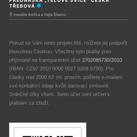
PŘEDNÁŠKA „TĚLOVÉ SVÍCE“ ČESKÁ
TŘEBOVÁ
masáže Anička a Vojta Šilarovi
Pokud se Vám tento projekt líbí, můžete jej podpořit
libovolnou částkou. Všechny tyto platby jsou
přijímané na transparentní účet
2702085730/2010
(IBAN: CZ97 2010 0000 0027 0208 5730). Pro
částky nad 2000 Kč mi, prosím, pošlete e-mailem
své kontaktní údaje kvůli darovací smlouvě.
Srdečné díky všem. Tento účet není určen k
platbám za zboží.