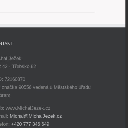
NTAKT
chal Ježek
 42 - Třebsko 82
O: 72160870
. značka 90556 vedená u Městského úřadu
íbram
b: www.MichalJezek.cz
mail:
Michal@MichalJezek.cz
efon:
+420 777 346 649