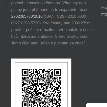
podpořit libovolnou částkou. Všechny tyto
Fa
platby jsou přijímané na transparentní účet
ht
2702085730/2010
(IBAN: CZ97 2010 0000
0027 0208 5730). Pro částky nad 2000 Kč mi,
prosím, pošlete e-mailem své kontaktní údaje
kvůli darovací smlouvě. Srdečné díky všem.
Tento účet není určen k platbám za zboží.