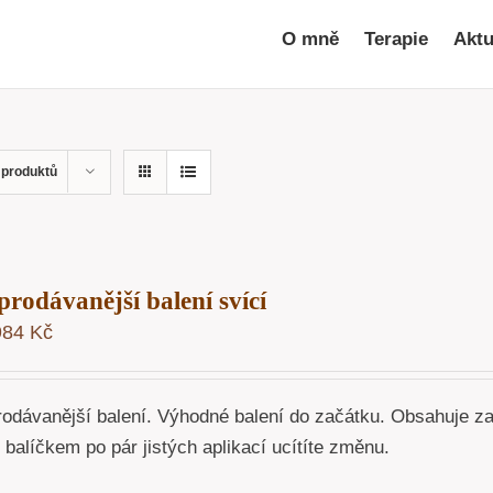
O mně
Terapie
Aktu
 produktů
prodávanější balení svící
984
Kč
rodávanější balení. Výhodné balení do začátku. Obsahuje z
o balíčkem po pár jistých aplikací ucítíte změnu.