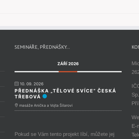
SEMINÁŘE, PŘEDNÁŠKY…
KO
Mi
ZÁŘÍ 2026
262
10. 09. 2026
IČ
PŘEDNÁŠKA „TĚLOVÉ SVÍCE“ ČESKÁ
Sp
TŘEBOVÁ
Př
masáže Anička a Vojta Šilarovi
We
E-
Pokud se Vám tento projekt líbí, můžete jej
Tel