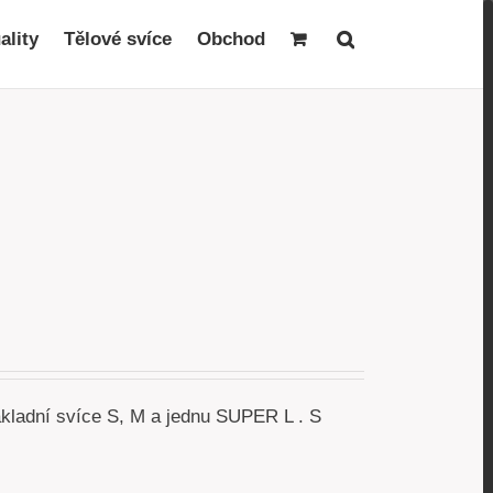
ality
Tělové svíce
Obchod
akladní svíce S, M a jednu SUPER L . S