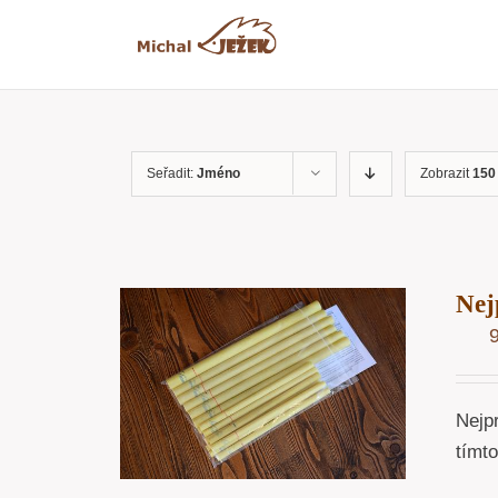
Přeskočit
na
obsah
Seřadit:
Jméno
Zobrazit
150
Nej
OŠÍKU
/
ÁHLED
Nejp
tímt