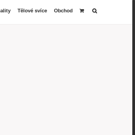
ality
Tělové svíce
Obchod