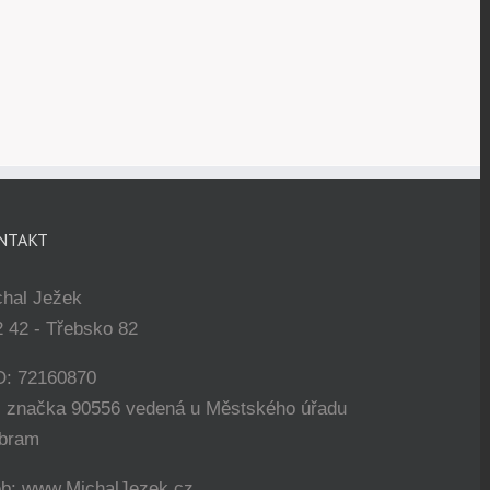
NTAKT
chal Ježek
 42 - Třebsko 82
O: 72160870
. značka 90556 vedená u Městského úřadu
íbram
b: www.MichalJezek.cz