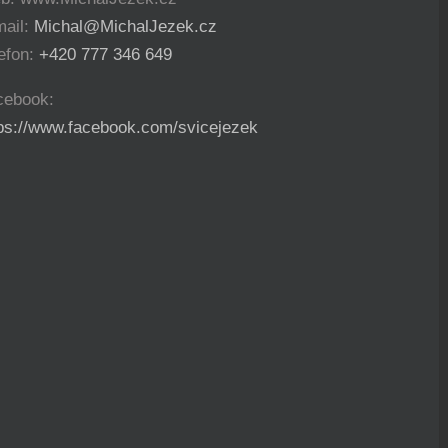
mail:
Michal@MichalJezek.cz
efon:
+420 777 346 649
cebook:
tps://www.facebook.com/svicejezek