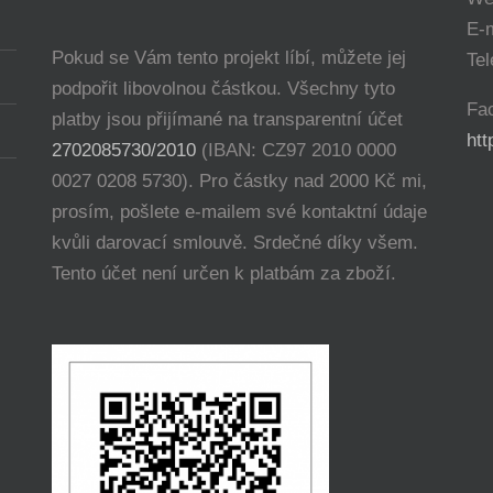
E-
Pokud se Vám tento projekt líbí, můžete jej
Tel
podpořit libovolnou částkou. Všechny tyto
Fa
platby jsou přijímané na transparentní účet
ht
2702085730/2010
(IBAN: CZ97 2010 0000
0027 0208 5730). Pro částky nad 2000 Kč mi,
prosím, pošlete e-mailem své kontaktní údaje
kvůli darovací smlouvě. Srdečné díky všem.
Tento účet není určen k platbám za zboží.