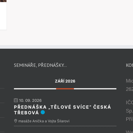
SEMINÁŘE, PŘEDNÁŠKY…
KO
Mi
ZÁŘÍ 2026
262
10. 09. 2026
IČ
PŘEDNÁŠKA „TĚLOVÉ SVÍCE“ ČESKÁ
Sp
TŘEBOVÁ
Př
masáže Anička a Vojta Šilarovi
We