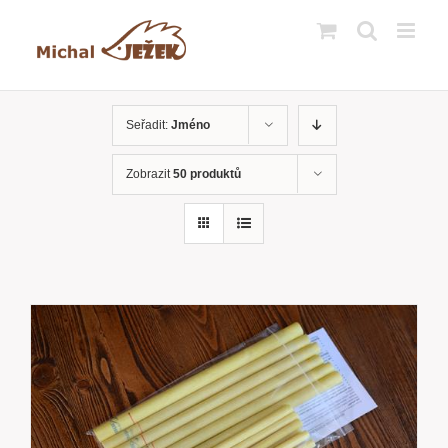
Přeskočit
na
obsah
Seřadit:
Jméno
Zobrazit
50 produktů