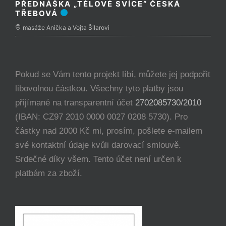
PŘEDNÁŠKA „TĚLOVÉ SVÍCE“ ČESKÁ
TŘEBOVÁ
masáže Anička a Vojta Šilarovi
Pokud se Vám tento projekt líbí, můžete jej podpořit
libovolnou částkou. Všechny tyto platby jsou
přijímané na transparentní účet
2702085730/2010
(IBAN: CZ97 2010 0000 0027 0208 5730). Pro
částky nad 2000 Kč mi, prosím, pošlete e-mailem
své kontaktní údaje kvůli darovací smlouvě.
Srdečné díky všem. Tento účet není určen k
platbám za zboží.