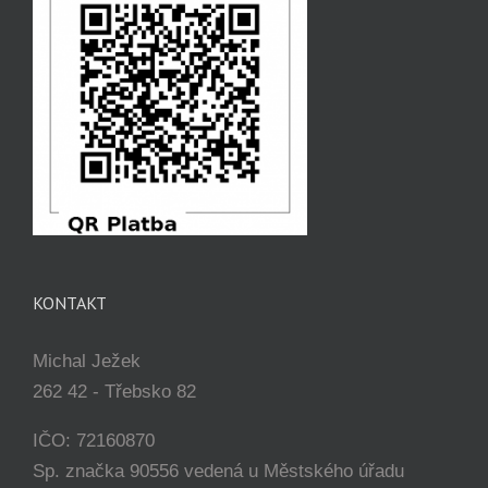
KONTAKT
Michal Ježek
262 42 - Třebsko 82
IČO: 72160870
Sp. značka 90556 vedená u Městského úřadu