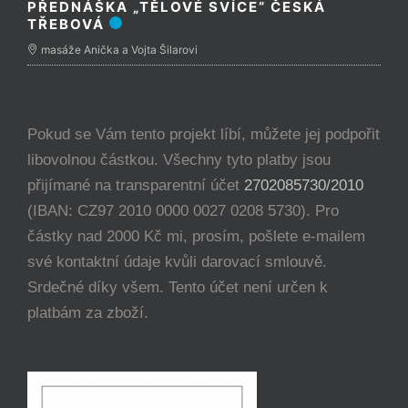
PŘEDNÁŠKA „TĚLOVÉ SVÍCE“ ČESKÁ
TŘEBOVÁ
masáže Anička a Vojta Šilarovi
Pokud se Vám tento projekt líbí, můžete jej podpořit
libovolnou částkou. Všechny tyto platby jsou
přijímané na transparentní účet
2702085730/2010
(IBAN: CZ97 2010 0000 0027 0208 5730). Pro
částky nad 2000 Kč mi, prosím, pošlete e-mailem
své kontaktní údaje kvůli darovací smlouvě.
Srdečné díky všem. Tento účet není určen k
platbám za zboží.