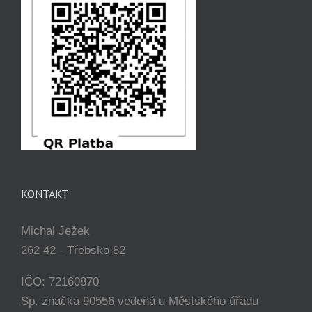
KONTAKT
Michal Ježek
262 42 - Třebsko 82
IČO: 72160870
Sp. značka 90556 vedená u Městského úřadu