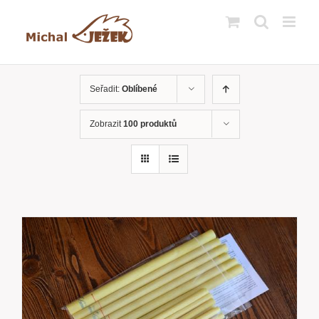
Přeskočit
na
obsah
Seřadit:
Oblíbené
Zobrazit
100 produktů