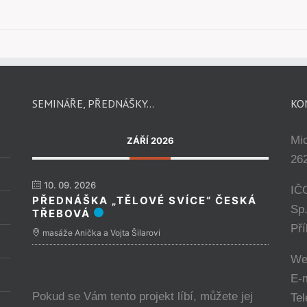
SEMINÁŘE, PŘEDNÁŠKY…
KO
Mi
ZÁŘÍ 2026
262
10. 09. 2026
IČ
PŘEDNÁŠKA „TĚLOVÉ SVÍCE“ ČESKÁ
Sp
TŘEBOVÁ
Př
masáže Anička a Vojta Šilarovi
We
E-
Pokud se Vám tento projekt líbí, můžete jej
Tel