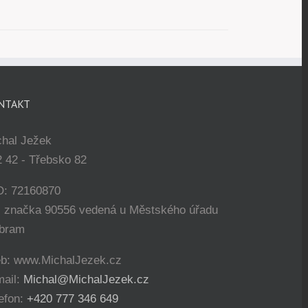
NTAKT
chal Ježek
 42 - Třebsko 82
O: 72160870
. značka 90556 vedená u Městského úřadu
íbram
b: www.MichalJezek.cz
mail:
Michal@MichalJezek.cz
efon:
+420 777 346 649