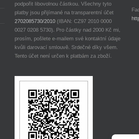
podpořit libovolnou částkou. Všechny tyto
Fa
platby jsou přijímané na transparentní účet
ht
2702085730/2010
(IBAN: CZ97 2010 0000
0027 0208 5730). Pro částky nad 2000 Kč mi,
prosím, pošlete e-mailem své kontaktní údaje
kvůli darovací smlouvě. Srdečné díky všem.
Tento účet není určen k platbám za zboží.