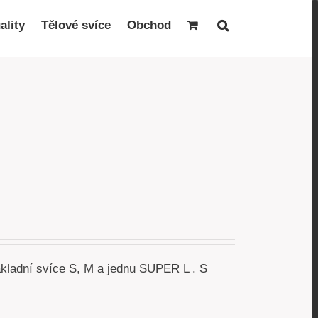
ality
Tělové svíce
Obchod
akladní svíce S, M a jednu SUPER L . S