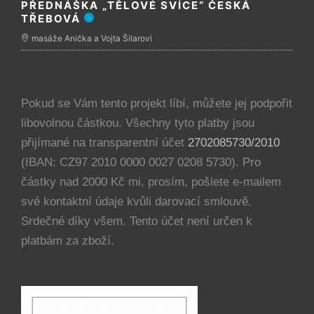
PŘEDNÁŠKA „TĚLOVÉ SVÍCE“ ČESKÁ
TŘEBOVÁ
masáže Anička a Vojta Šilarovi
Pokud se Vám tento projekt líbí, můžete jej podpořit
libovolnou částkou. Všechny tyto platby jsou
přijímané na transparentní účet
2702085730/2010
(IBAN: CZ97 2010 0000 0027 0208 5730). Pro
částky nad 2000 Kč mi, prosím, pošlete e-mailem
své kontaktní údaje kvůli darovací smlouvě.
Srdečné díky všem. Tento účet není určen k
platbám za zboží.