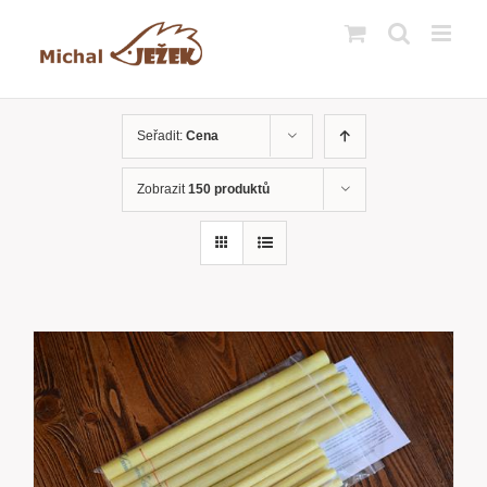
Přeskočit
na
obsah
Seřadit:
Cena
Zobrazit
150 produktů