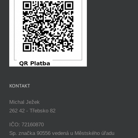
KONTAKT
Michal Ježek
262 42 - Třebsko 82
IČO: 72160870
Sp. značka 90556 vedená u Městského úřadu