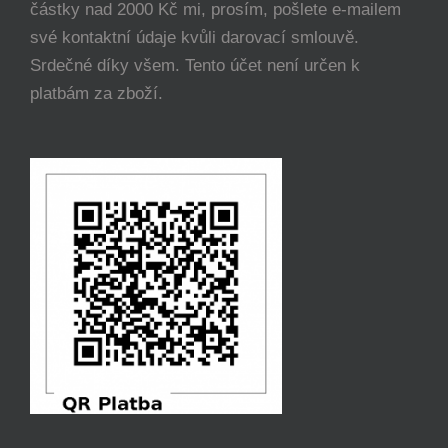
částky nad 2000 Kč mi, prosím, pošlete e-mailem
své kontaktní údaje kvůli darovací smlouvě.
Srdečné díky všem. Tento účet není určen k
platbám za zboží.