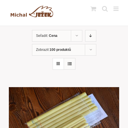
Přeskočit
na
obsah
Seřadit:
Cena
Zobrazit
100 produktů