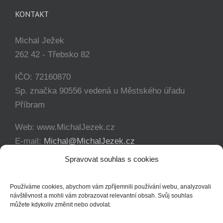
KONTAKT
Michal Ježek
262 42 - Třebsko 82
IČO: 72160870
Sp. značka 90556 vedená u Městského úřadu
Příbram
Web: www.MichalJezek.cz
E-mail:
Michal@MichalJezek.cz
Telefon:
+420 777 346 649
Spravovat souhlas s cookies
Facebook:
https://www.facebook.com/svicejezek
Používáme cookies, abychom vám zpříjemnili používání webu, analyzovali
návštěvnost a mohli vám zobrazovat relevantní obsah. Svůj souhlas
můžete kdykoliv změnit nebo odvolat.