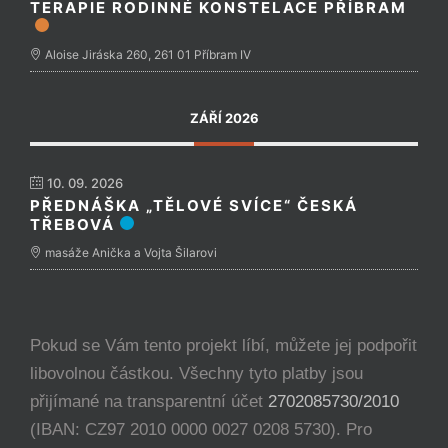
TERAPIE RODINNÉ KONSTELACE PŘÍBRAM
Aloise Jiráska 260, 261 01 Příbram IV
ZÁŘÍ 2026
10. 09. 2026
PŘEDNÁŠKA „TĚLOVÉ SVÍCE“ ČESKÁ
TŘEBOVÁ
masáže Anička a Vojta Šilarovi
Pokud se Vám tento projekt líbí, můžete jej podpořit
libovolnou částkou. Všechny tyto platby jsou
přijímané na transparentní účet
2702085730/2010
(IBAN: CZ97 2010 0000 0027 0208 5730). Pro