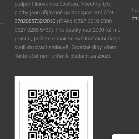
podpořit libovolnou částkou. Všechny tyto
Fa
platby jsou přijímané na transparentní účet
ht
2702085730/2010
(IBAN: CZ97 2010 0000
0027 0208 5730). Pro částky nad 2000 Kč mi,
prosím, pošlete e-mailem své kontaktní údaje
kvůli darovací smlouvě. Srdečné díky všem.
Tento účet není určen k platbám za zboží.