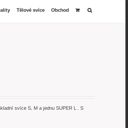
ality
Tělové svíce
Obchod
akladní svíce S, M a jednu SUPER L . S