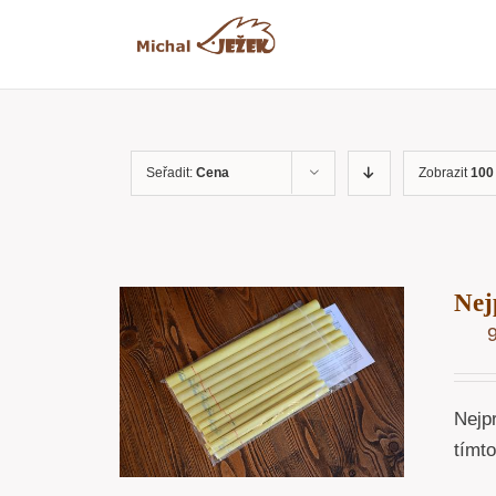
Přeskočit
na
obsah
Seřadit:
Cena
Zobrazit
100
Nej
OŠÍKU
/
ÁHLED
Nejp
tímt