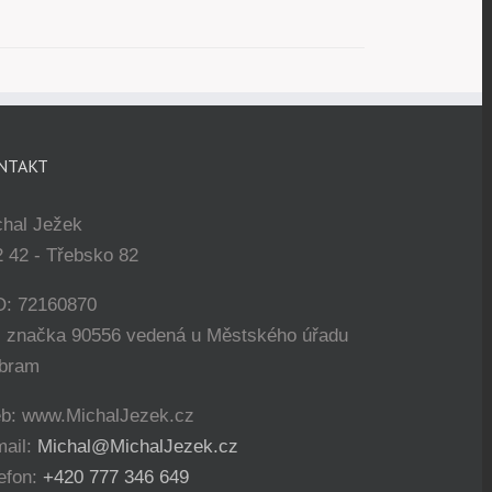
NTAKT
chal Ježek
 42 - Třebsko 82
O: 72160870
. značka 90556 vedená u Městského úřadu
íbram
b: www.MichalJezek.cz
mail:
Michal@MichalJezek.cz
efon:
+420 777 346 649