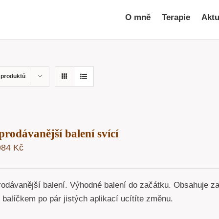
O mně
Terapie
Aktu
 produktů
prodávanější balení svící
984
Kč
rodávanější balení. Výhodné balení do začátku. Obsahuje z
o balíčkem po pár jistých aplikací ucítíte změnu.