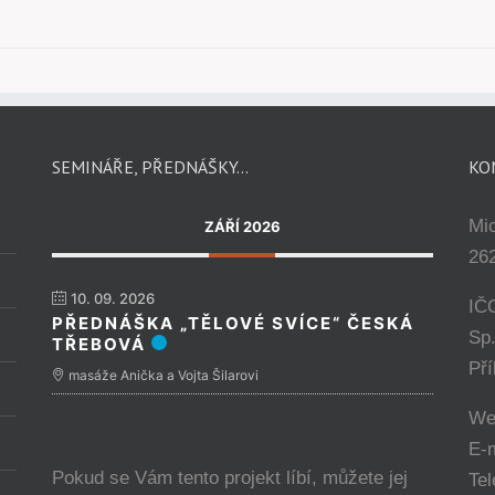
SEMINÁŘE, PŘEDNÁŠKY…
KO
Mi
ZÁŘÍ 2026
262
10. 09. 2026
IČ
PŘEDNÁŠKA „TĚLOVÉ SVÍCE“ ČESKÁ
Sp
TŘEBOVÁ
Př
masáže Anička a Vojta Šilarovi
We
E-
Pokud se Vám tento projekt líbí, můžete jej
Tel