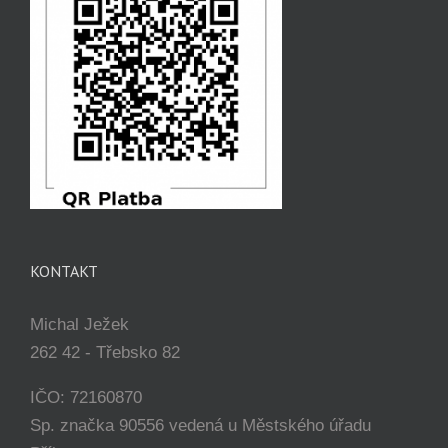
KONTAKT
Michal Ježek
262 42 - Třebsko 82
IČO: 72160870
Sp. značka 90556 vedená u Městského úřadu