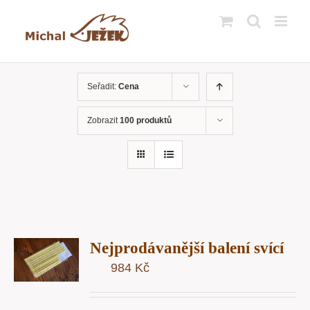
Přeskočit
na
obsah
Seřadit:
Cena
Zobrazit
100 produktů
T
Nejprodávanější balení svící
U
984
Kč
Y