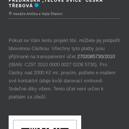
PŘEDNÁŠKA „TĚLOVÉ SVÍCE“ ČESKÁ
TŘEBOVÁ
masáže Anička a Vojta Šilarovi
Pokud se Vám tento projekt líbí, můžete jej podpořit
libovolnou částkou. Všechny tyto platby jsou
přijímané na transparentní účet
2702085730/2010
(IBAN: CZ97 2010 0000 0027 0208 5730). Pro
částky nad 2000 Kč mi, prosím, pošlete e-mailem
své kontaktní údaje kvůli darovací smlouvě.
Srdečné díky všem. Tento účet není určen k
platbám za zboží.