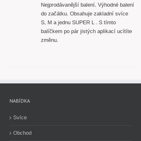
Nejprodávanější balení. Výhodné balení
do začátku. Obsahuje zakladní svíce
S, M a jednu SUPER L . S tímto
balíčkem po pár jistých aplikací ucítíte
změnu.
NABÍDKA
Svíce
Obchod