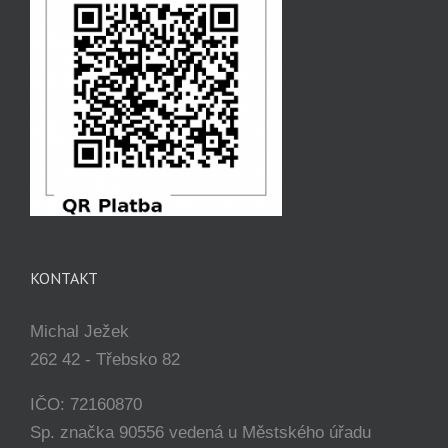
KONTAKT
Michal Ježek
262 42 - Třebsko 82
IČO: 72160870
Sp. značka 90556 vedená u Městského úřadu