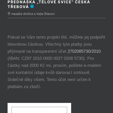
PŘEDNÁŠKA „TĚLOVÉ SVÍCE“ ČESKÁ
TŘEBOVÁ
masáže Anička a Vojta Šilarovi
Pokud se Vám tento projekt líbí, můžete jej podpořit
libovolnou částkou. Všechny tyto platby jsou
přijímané na transparentní účet
2702085730/2010
(IBAN: CZ97 2010 0000 0027 0208 5730). Pro
částky nad 2000 Kč mi, prosím, pošlete e-mailem
své kontaktní údaje kvůli darovací smlouvě.
Srdečné díky všem. Tento účet není určen k
platbám za zboží.