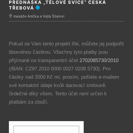
PŘEDNÁŠKA „TĚLOVÉ SVÍCE“ ČESKÁ
TŘEBOVÁ
masáže Anička a Vojta Šilarovi
Pokud se Vám tento projekt líbí, můžete jej podpořit
libovolnou částkou. Všechny tyto platby jsou
přijímané na transparentní účet
2702085730/2010
(IBAN: CZ97 2010 0000 0027 0208 5730). Pro
částky nad 2000 Kč mi, prosím, pošlete e-mailem
své kontaktní údaje kvůli darovací smlouvě.
Srdečné díky všem. Tento účet není určen k
platbám za zboží.