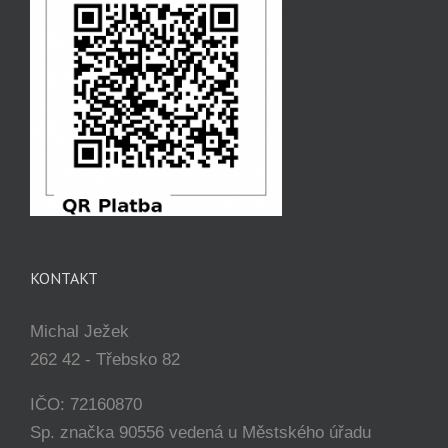
KONTAKT
Michal Ježek
262 42 - Třebsko 82
IČO: 72160870
Sp. značka 90556 vedená u Městského úřadu