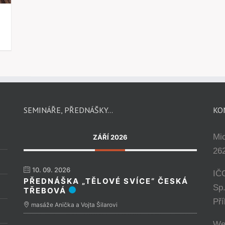
SEMINÁŘE, PŘEDNÁŠKY…
KO
Mi
ZÁŘÍ 2026
262
10. 09. 2026
IČ
PŘEDNÁŠKA „TĚLOVÉ SVÍCE“ ČESKÁ
Sp
TŘEBOVÁ
Př
masáže Anička a Vojta Šilarovi
We