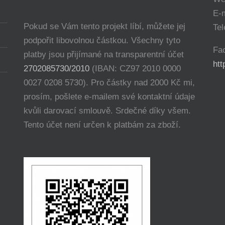
E-
Pokud se Vám tento projekt líbí, můžete jej
Tel
podpořit libovolnou částkou. Všechny tyto
Fa
platby jsou přijímané na transparentní účet
ht
2702085730/2010
(IBAN: CZ97 2010 0000
0027 0208 5730). Pro částky nad 2000 Kč mi,
prosím, pošlete e-mailem své kontaktní údaje
kvůli darovací smlouvě. Srdečné díky všem.
Tento účet není určen k platbám za zboží.