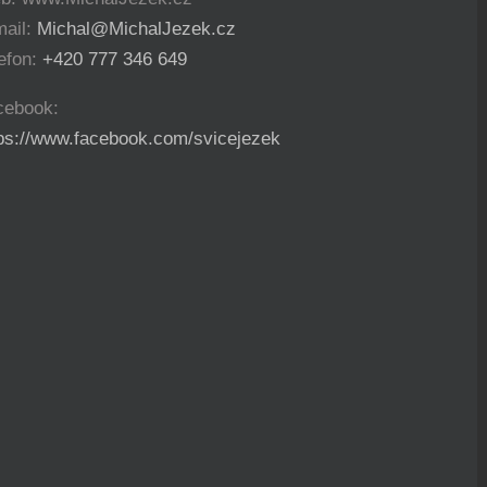
mail:
Michal@MichalJezek.cz
efon:
+420 777 346 649
cebook:
tps://www.facebook.com/svicejezek