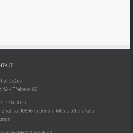
NTAKT
chal Ježek
 42 - Třebsko 82
O: 72160870
. značka 90556 vedená u Městského úřadu
íbram
b: www.MichalJezek.cz