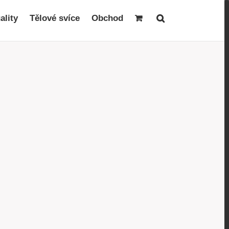
ality
Tělové svíce
Obchod