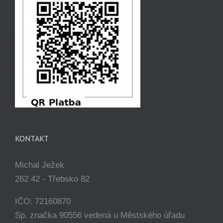
KONTAKT
Michal Ježek
262 42 - Třebsko 82
IČO: 72160870
Sp. značka 90556 vedená u Městského úřadu