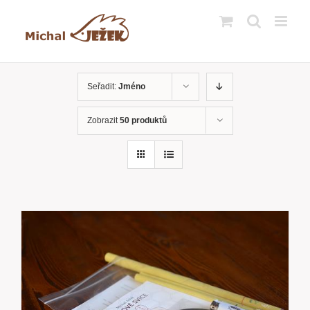
Přeskočit
na
obsah
Seřadit:
Jméno
Zobrazit
50 produktů