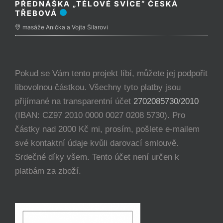
PŘEDNÁŠKA „TĚLOVÉ SVÍCE“ ČESKÁ
TŘEBOVÁ
masáže Anička a Vojta Šilarovi
Pokud se Vám tento projekt líbí, můžete jej podpořit
libovolnou částkou. Všechny tyto platby jsou
přijímané na transparentní účet
2702085730/2010
(IBAN: CZ97 2010 0000 0027 0208 5730). Pro
částky nad 2000 Kč mi, prosím, pošlete e-mailem
své kontaktní údaje kvůli darovací smlouvě.
Srdečné díky všem. Tento účet není určen k
platbám za zboží.