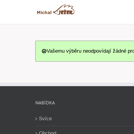
Přeskočit
na
obsah
Vašemu výběru neodpovídají žádné pro
NABÍDKA
Svíce
Obchod