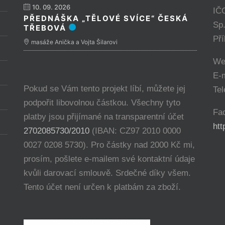
10. 09. 2026
IČ
PŘEDNÁŠKA „TĚLOVÉ SVÍCE“ ČESKÁ
Sp
TŘEBOVÁ
Př
masáže Anička a Vojta Šilarovi
We
E-
Pokud se Vám tento projekt líbí, můžete jej
Tel
podpořit libovolnou částkou. Všechny tyto
Fa
platby jsou přijímané na transparentní účet
ht
2702085730/2010
(IBAN: CZ97 2010 0000
0027 0208 5730). Pro částky nad 2000 Kč mi,
prosím, pošlete e-mailem své kontaktní údaje
kvůli darovací smlouvě. Srdečné díky všem.
Tento účet není určen k platbám za zboží.