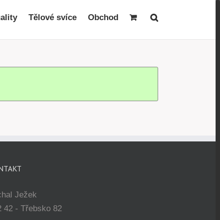
ality
Tělové svíce
Obchod
NTAKT
chal Ježek
 42 - Třebsko 82