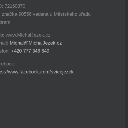
O: 72160870
. značka 90556 vedená u Městského úřadu
íbram
b: www.MichalJezek.cz
mail:
Michal@MichalJezek.cz
efon:
+420 777 346 649
cebook:
tps://www.facebook.com/svicejezek