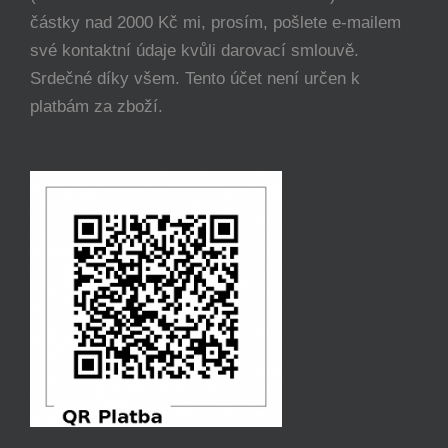
částky nad 2000 Kč mi, prosím, pošlete e-mailem
své kontaktní údaje kvůli darovací smlouvě.
Srdečné díky všem. Tento účet není určen k
platbám za zboží.