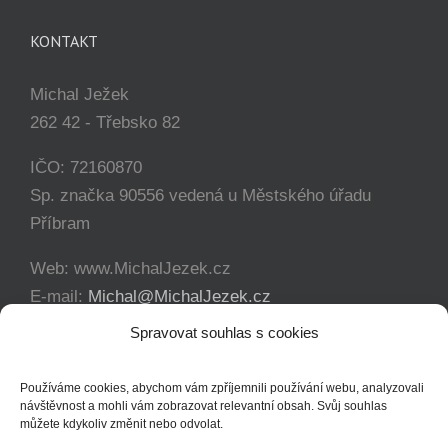
KONTAKT
Michal Ježek
262 42 - Třebsko 82
IČO: 72160870
Sp. značka 90556 vedená u Městského úřadu
Příbram
Web: www.MichalJezek.cz
E-mail:
Michal@MichalJezek.cz
Telefon:
+420 777 346 649
Spravovat souhlas s cookies
Facebook:
https://www.facebook.com/svicejezek
Používáme cookies, abychom vám zpříjemnili používání webu, analyzovali
návštěvnost a mohli vám zobrazovat relevantní obsah. Svůj souhlas
můžete kdykoliv změnit nebo odvolat.