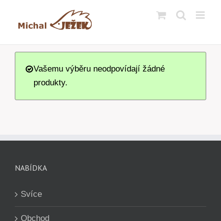
Přeskočit
na
obsah
Vašemu výběru neodpovídají žádné
produkty.
NABÍDKA
Svíce
Obchod