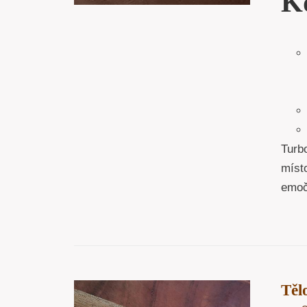
K
Turb
místo
emoč
Tě