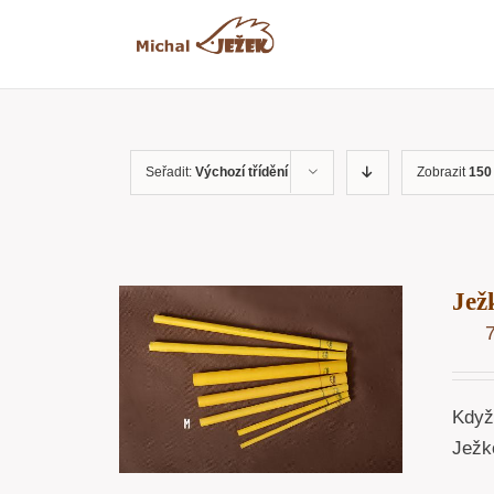
Přeskočit
na
obsah
Seřadit:
Výchozí třídění
Zobrazit
150
Jež
OŠÍKU
/
ÁHLED
Když 
Ježko