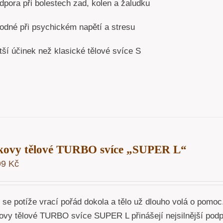
dpora při bolestech zad, kolen a žaludku
odné při psychickém napětí a stresu
tší účinek než klasické tělové svíce S
kovy tělové TURBO svíce „SUPER L“
99
Kč
 se potíže vrací pořád dokola a tělo už dlouho volá o pomoc
ovy tělové TURBO svíce SUPER L přinášejí nejsilnější podpo