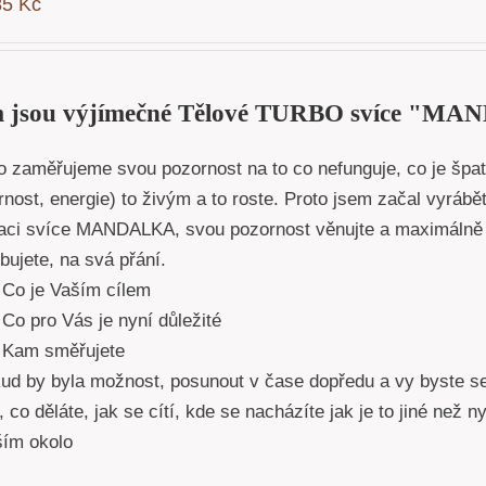
85
Kč
 jsou výjímečné Tělové TURBO svíce "
o zaměřujeme svou pozornost na to co nefunguje, co je špat
nost, energie) to živým a to roste. Proto jsem začal vyrábět
kaci svíce MANDALKA, svou pozornost věnujte a maximálně 
bujete, na svá přání.
Co je Vaším cílem
Co pro Vás je nyní důležité
Kam směřujete
d by byla možnost, posunout v čase dopředu a vy byste se 
 co děláte, jak se cítí, kde se nacházíte jak je to jiné než 
vším okolo