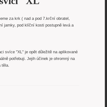
svíci "XL"
jeme za krk ( nad a pod 7.krční obratel,
ční jamky, pod klíční kosti postupně levá a
ci svíce "XL" je opět důležitě na aplikované
uálně potřebuji. Jejih účinek je ohromný na
á těla.