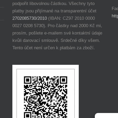
podpořit libovolnou částkou. Všechny tyto
Fa
platby jsou přijímané na transparentní účet
ht
2702085730/2010
(IBAN: CZ97 2010 0000
0027 0208 5730). Pro částky nad 2000 Kč mi,
prosím, pošlete e-mailem své kontaktní údaje
kvůli darovací smlouvě. Srdečné díky všem.
Tento účet není určen k platbám za zboží.