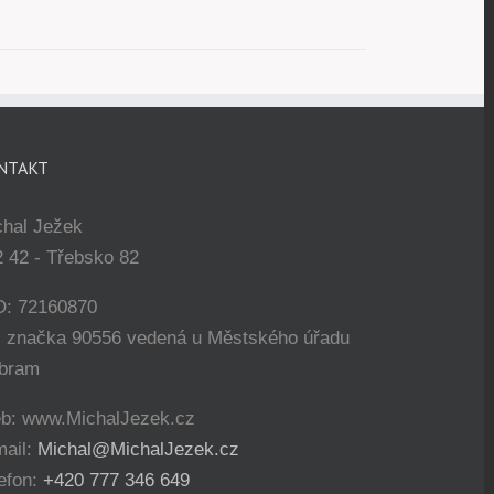
NTAKT
chal Ježek
 42 - Třebsko 82
O: 72160870
. značka 90556 vedená u Městského úřadu
íbram
b: www.MichalJezek.cz
mail:
Michal@MichalJezek.cz
efon:
+420 777 346 649