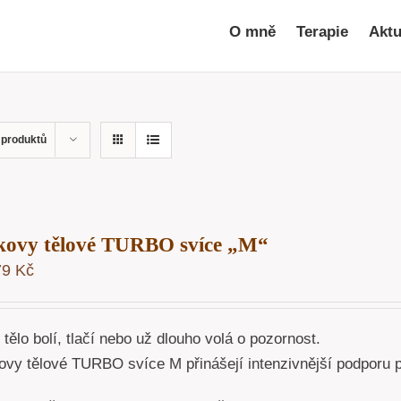
O mně
Terapie
Aktu
 produktů
kovy tělové TURBO svíce „M“
79
Kč
tělo bolí, tlačí nebo už dlouho volá o pozornost.
vy tělové TURBO svíce M přinášejí intenzivnější podporu pro