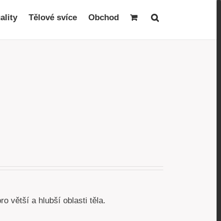
ality
Tělové svíce
Obchod
 větší a hlubší oblasti těla.