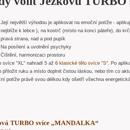
dy volit Ježkovu TURBO 
Její největší výhodou je aplikovat na emoční potíže - apliku
nejblíže k lebce ), na kostrč (místo na konci páteře), do kr
pravá strana, nad a pod pupík
Na posílení a uvolnění psychyky
Číštění, harmonizaci prostoru
o svíce "XL" nahradí 5 až 6
klasické tělo svíce "S".
Po aplika
 přiložit ruku a místo doplnit čistou láskou, nebo tím co akt
ní potíže právě svou délkou kdy ošetří všechna energetick
lová TURBO svíce „MANDALKA“