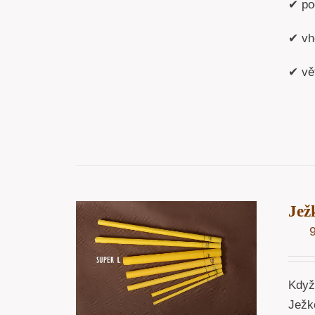
✔ po
✔ vh
✔ vě
Jež
OŠÍKU
/
ÁHLED
Když
Ježk