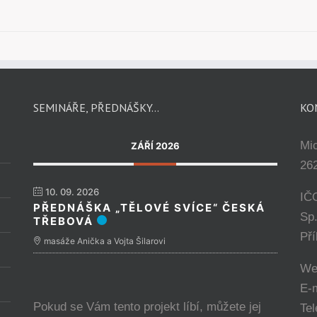
SEMINÁŘE, PŘEDNÁŠKY…
KO
Mi
ZÁŘÍ 2026
262
10. 09. 2026
IČ
PŘEDNÁŠKA „TĚLOVÉ SVÍCE“ ČESKÁ
Sp
TŘEBOVÁ
Př
masáže Anička a Vojta Šilarovi
We
E-
Pokud se Vám tento projekt líbí, můžete jej
Tel