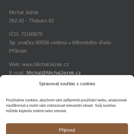
Michal Ježek
262 42 - Třebsko 82
IČO: 72160870
Sp. značka 90556 vedená u Městského úřadu
Příbram
Web: www.MichalJezek.cz
E-mail:
Michal@MichalJezek.cz
Telefon:
+420 777 346 649
Spravovat souhlas s cookies
Facebook:
https://www.facebook.com/svicejezek
Používáme cookies, abychom vám zpříjemnili používání webu, analyzovali
návštěvnost a mohli vám zobrazovat relevantní obsah. Svůj souhlas
můžete kdykoliv změnit nebo odvolat.
Přijmout