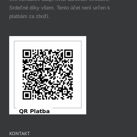
Srdečné díky všem. Tento účet není určen k
platbám za zboží.
KONTAKT