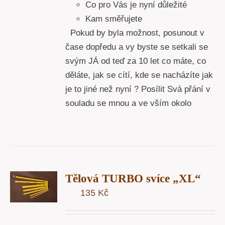
Co pro Vás je nyní důležité
Kam směřujete
Pokud by byla možnost, posunout v
čase dopředu a vy byste se setkali se
svým JÁ od teď za 10 let co máte, co
děláte, jak se cítí, kde se nacházíte jak
je to jiné než nyní ? Posílit Svá přání v
souladu se mnou a ve vším okolo
T
Tělová TURBO svíce „XL“
U
135
Kč
Y