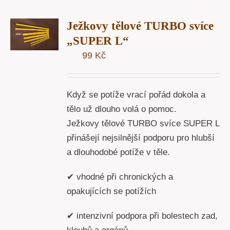
T
Ježkovy tělové TURBO svíce
U
„SUPER L“
99
Kč
Y
Když se potíže vrací pořád dokola a
tělo už dlouho volá o pomoc.
Ježkovy tělové TURBO svíce SUPER L
přinášejí nejsilnější podporu pro hlubší
a dlouhodobé potíže v těle.
✔ vhodné při chronických a
opakujících se potížích
✔ intenzivní podpora při bolestech zad,