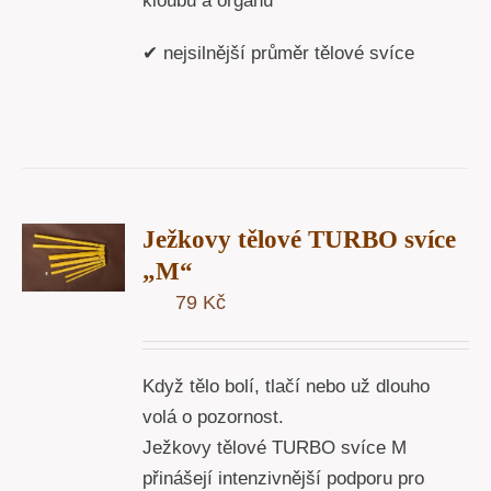
kloubů a orgánů
✔ nejsilnější průměr tělové svíce
T
Ježkovy tělové TURBO svíce
U
„M“
79
Kč
Y
Když tělo bolí, tlačí nebo už dlouho
volá o pozornost.
Ježkovy tělové TURBO svíce M
přinášejí intenzivnější podporu pro