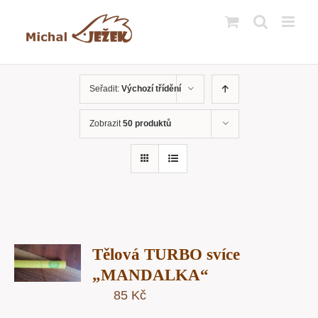
Přeskočit
na
obsah
Seřadit:
Výchozí třídění
Zobrazit
50 produktů
T
Tělová TURBO svíce
U
„MANDALKA“
85
Kč
Y