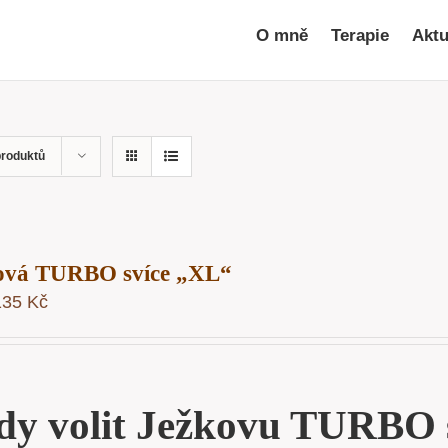
O mně
Terapie
Aktu
produktů
ová TURBO svíce „XL“
135
Kč
dy volit Ježkovu TURBO 