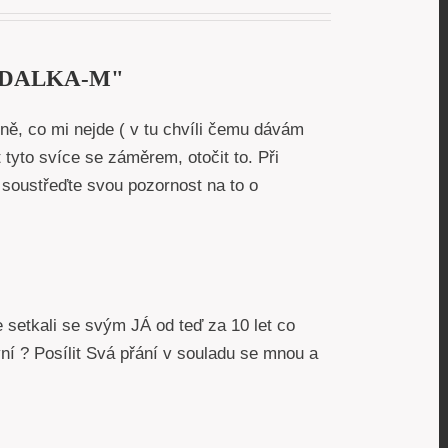
MANDALKA-M"
ně, co mi nejde ( v tu chvíli čemu dávám
 tyto svíce se záměrem, otočit to. Při
soustřeďte svou pozornost na to o
setkali se svým JÁ od teď za 10 let co
nyní ? Posílit Svá přání v souladu se mnou a