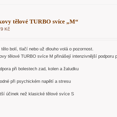
kovy tělové TURBO svíce „M“
79
Kč
tělo bolí, tlačí nebo už dlouho volá o pozornost.
vy tělové TURBO svíce M přinášejí intenzivnější podporu pro
dpora při bolestech zad, kolen a žaludku
odné při psychickém napětí a stresu
tší účinek než klasické tělové svíce S