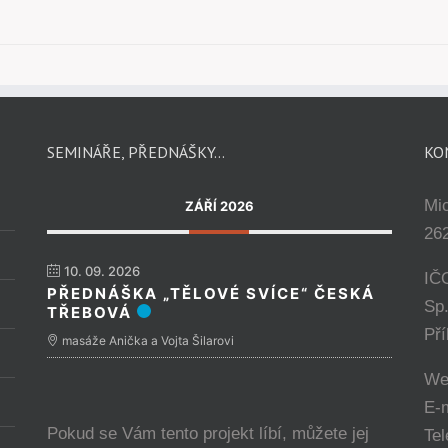
SEMINÁŘE, PŘEDNÁŠKY…
KO
Mi
ZÁŘÍ 2026
262
10. 09. 2026
IČ
PŘEDNÁŠKA „TĚLOVÉ SVÍCE“ ČESKÁ
Sp
TŘEBOVÁ
Př
masáže Anička a Vojta Šilarovi
We
E-
Pokud se Vám tento projekt líbí, můžete jej
Tel