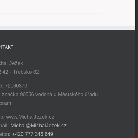
NTAKT
chal Ježek
 42 - Třebsko 82
O: 72160870
. značka 90556 vedená u Městského úřadu
íbram
b: www.MichalJezek.cz
mail:
Michal@MichalJezek.cz
efon:
+420 777 346 649