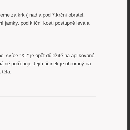
jeme za krk ( nad a pod 7.krční obratel,
ční jamky, pod klíční kosti postupně levá a
ci svíce "XL" je opět důležitě na aplikované
uálně potřebuji. Jejih účinek je ohromný na
á těla.