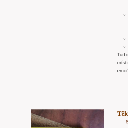
Turb
místo
emoč
Tě
OŠÍKU
/