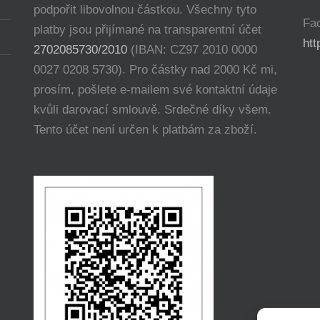
podpořit libovolnou částkou. Všechny tyto
Fa
platby jsou přijímané na transparentní účet
ht
2702085730/2010
(IBAN: CZ97 2010 0000
0027 0208 5730). Pro částky nad 2000 Kč mi,
prosím, pošlete e-mailem své kontaktní údaje
kvůli darovací smlouvě. Srdečné díky všem.
Tento účet není určen k platbám za zboží.