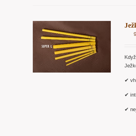
Jež
OŠÍKU
/
ÁHLED
Když
Ježk
✔ vh
✔ int
✔ nej