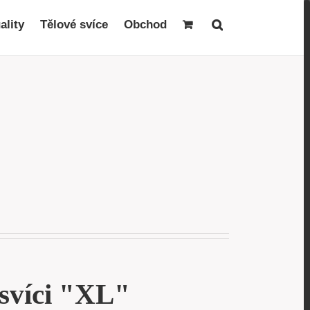
ality
Tělové svíce
Obchod
svíci "XL"