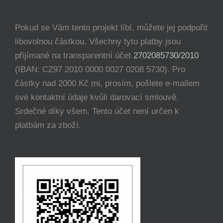
Pokud se Vám tento projekt líbí, můžete jej podpořit
libovolnou částkou. Všechny tyto platby jsou
přijímané na transparentní účet
2702085730/2010
(IBAN: CZ97 2010 0000 0027 0208 5730). Pro
částky nad 2000 Kč mi, prosím, pošlete e-mailem
své kontaktní údaje kvůli darovací smlouvě.
Srdečné díky všem. Tento účet není určen k
platbám za zboží.