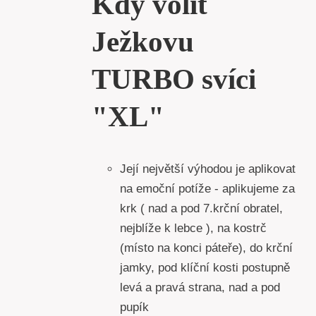
Kdy volit
Ježkovu
TURBO svíci
"XL"
Její největší výhodou je aplikovat
na emoční potíže - aplikujeme za
krk ( nad a pod 7.krční obratel,
nejblíže k lebce ), na kostrč
(místo na konci páteře), do krční
jamky, pod klíční kosti postupně
levá a pravá strana, nad a pod
pupík