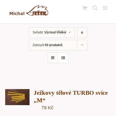
Přeskočit
na
obsah
Seřadit:
Výchozí třídění
Zobrazit
50 produktů
T
Ježkovy tělové TURBO svíce
U
„M“
79
Kč
Y