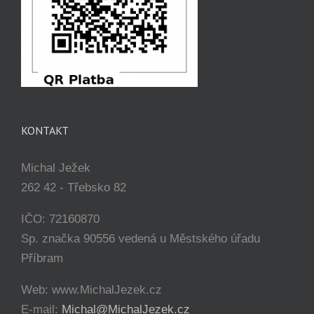
KONTAKT
Michal Ježek
262 42 - Třebsko 82
IČO: 72160870
Sp. značka 90556 vedená u Městského úřadu
Příbram
Web: www.MichalJezek.cz
E-mail:
Michal@MichalJezek.cz