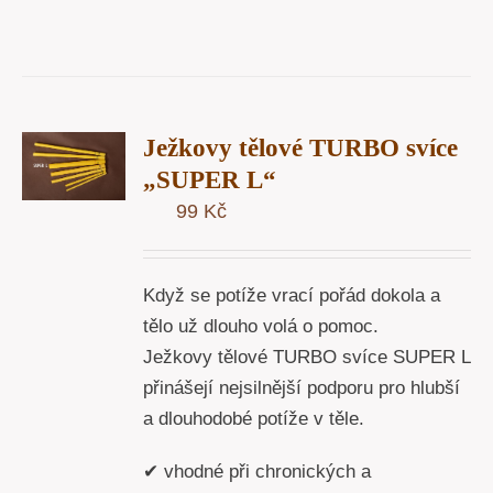
T
Ježkovy tělové TURBO svíce
U
„SUPER L“
99
Kč
Y
Když se potíže vrací pořád dokola a
tělo už dlouho volá o pomoc.
Ježkovy tělové TURBO svíce SUPER L
přinášejí nejsilnější podporu pro hlubší
a dlouhodobé potíže v těle.
✔ vhodné při chronických a