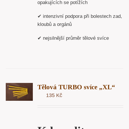
opakujících se potížích
✔ intenzivní podpora při bolestech zad,
kloubů a orgánů
✔ nejsilnější průměr tělové svíce
T
Tělová TURBO svíce „XL“
U
135
Kč
Y