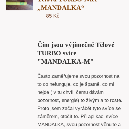
U
„MANDALKA“
85
Kč
Y
Čím jsou výjímečné Tělové
TURBO svíce
"MANDALKA-M"
Často zaměřujeme svou pozornost na
to co nefunguje, co je špatně, co mi
nejde ( v tu chvíli čemu dávám
pozornost, energie) to živým a to roste.
Proto jsem začal vyrábět tyto svíce se
záměrem, otočit to. Při aplikaci svíce
MANDALKA, svou pozornost věnujte a