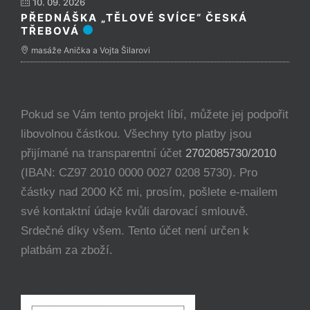
10. 09. 2026
PŘEDNÁŠKA „TĚLOVÉ SVÍCE“ ČESKÁ
TŘEBOVÁ
masáže Anička a Vojta Šilarovi
Pokud se Vám tento projekt líbí, můžete jej podpořit
libovolnou částkou. Všechny tyto platby jsou
přijímané na transparentní účet
2702085730/2010
(IBAN: CZ97 2010 0000 0027 0208 5730). Pro
částky nad 2000 Kč mi, prosím, pošlete e-mailem
své kontaktní údaje kvůli darovací smlouvě.
Srdečné díky všem. Tento účet není určen k
platbám za zboží.