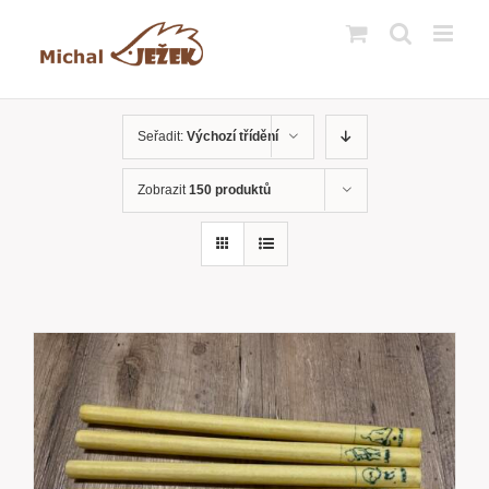
Přeskočit
na
obsah
Seřadit:
Výchozí třídění
Zobrazit
150 produktů