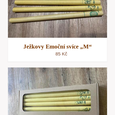
Ježkovy Emoční svíce „M“
85
Kč