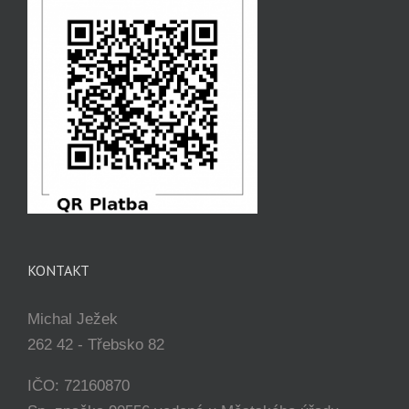
KONTAKT
Michal Ježek
262 42 - Třebsko 82
IČO: 72160870