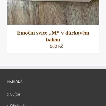
Emoční svíce „M“ v dárkovém
balení
560
Kč
NABÍDKA
Svíce
Obchod