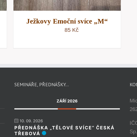
Ježkovy Emoční svíce „M“
85
Kč
SEMINÁŘE, PŘEDNÁŠKY…
KO
Mi
ZÁŘÍ 2026
262
10. 09. 2026
IČ
PŘEDNÁŠKA „TĚLOVÉ SVÍCE“ ČESKÁ
Sp
TŘEBOVÁ