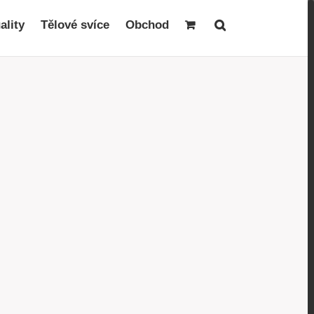
ality
Tělové svíce
Obchod