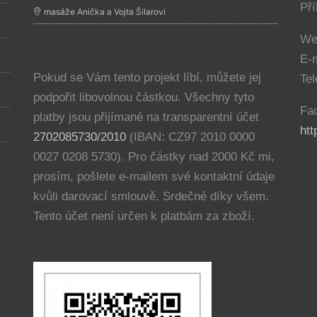
Př
masáže Anička a Vojta Šilarovi
We
E-
Pokud se Vám tento projekt líbí, můžete jej
Tel
podpořit libovolnou částkou. Všechny tyto
Fa
platby jsou přijímané na transparentní účet
ht
2702085730/2010
(IBAN: CZ97 2010 0000
0027 0208 5730). Pro částky nad 2000 Kč mi,
prosím, pošlete e-mailem své kontaktní údaje
kvůli darovací smlouvě. Srdečné díky všem.
Tento účet není určen k platbám za zboží.