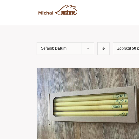
Přeskočit
na
obsah
Seřadit:
Datum
Zobrazit
50 
RYCHLÝ
PŘIDAT DO KOŠÍKU
/
RYCHLÝ
NÁHLED