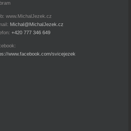
íbram
b: www.MichalJezek.cz
mail:
Michal@MichalJezek.cz
efon:
+420 777 346 649
cebook:
tps://www.facebook.com/svicejezek