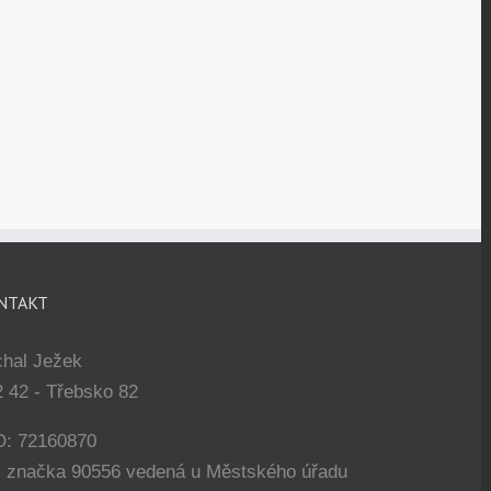
NTAKT
chal Ježek
 42 - Třebsko 82
O: 72160870
. značka 90556 vedená u Městského úřadu