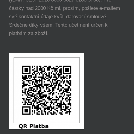
částky nad 2000 Kč mi, prosím, pošlete e-mailem
své kontaktní údaje kvůli darovací smlouvě.
Srdečné díky všem. Tento účet není určen k
platbám za zboží.