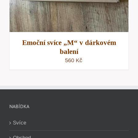
Emoční svíce „M“ v dárkovém
balení
560
Kč
NABÍDKA
Svíce
Obchod