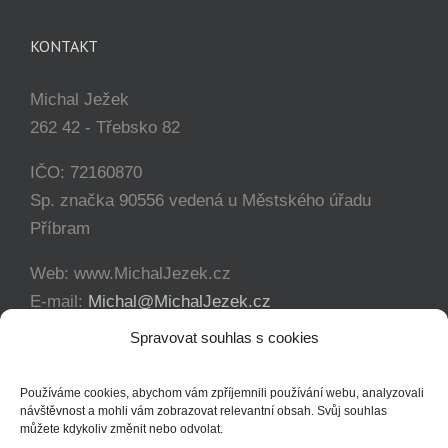
KONTAKT
Michal Ježek
262 42 - Třebsko 82
IČO: 72160870
Sp. značka 90556 vedená u Městského úřadu
Příbram
Web: www.MichalJezek.cz
E-mail:
Michal@MichalJezek.cz
Telefon:
+420 777 346 649
Spravovat souhlas s cookies
Facebook:
https://www.facebook.com/svicejezek
Používáme cookies, abychom vám zpříjemnili používání webu, analyzovali
návštěvnost a mohli vám zobrazovat relevantní obsah. Svůj souhlas
můžete kdykoliv změnit nebo odvolat.