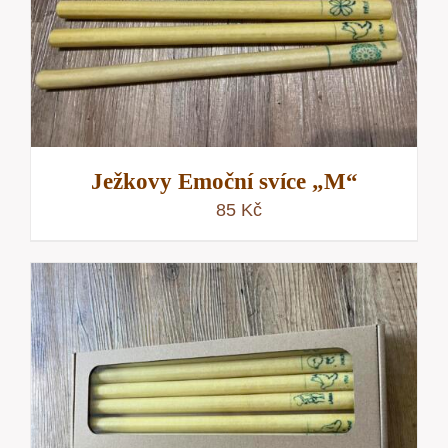
Ježkovy Emoční svíce „M“
85
Kč