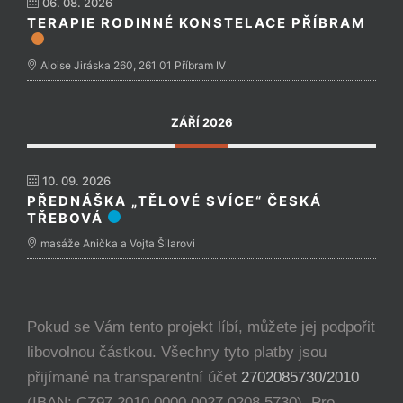
06. 08. 2026
TERAPIE RODINNÉ KONSTELACE PŘÍBRAM
Aloise Jiráska 260, 261 01 Příbram IV
ZÁŘÍ 2026
10. 09. 2026
PŘEDNÁŠKA „TĚLOVÉ SVÍCE“ ČESKÁ
TŘEBOVÁ
masáže Anička a Vojta Šilarovi
Pokud se Vám tento projekt líbí, můžete jej podpořit
libovolnou částkou. Všechny tyto platby jsou
přijímané na transparentní účet
2702085730/2010
(IBAN: CZ97 2010 0000 0027 0208 5730). Pro