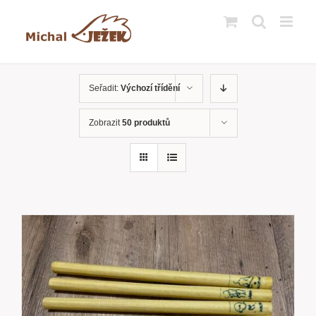
Přeskočit
na
obsah
Seřadit:
Výchozí třídění
Zobrazit
50 produktů