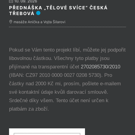
10. 09. 2026
PŘEDNÁŠKA „TĚLOVÉ SVÍCE“ ČESKÁ
TŘEBOVÁ
masáže Anička a Vojta Šilarovi
Pokud se Vám tento projekt líbí, můžete jej podpořit
libovolnou částkou. Všechny tyto platby jsou
přijímané na transparentní účet
2702085730/2010
(IBAN: CZ97 2010 0000 0027 0208 5730). Pro
částky nad 2000 Kč mi, prosím, pošlete e-mailem
své kontaktní údaje kvůli darovací smlouvě.
Srdečné díky všem. Tento účet není určen k
platbám za zboží.