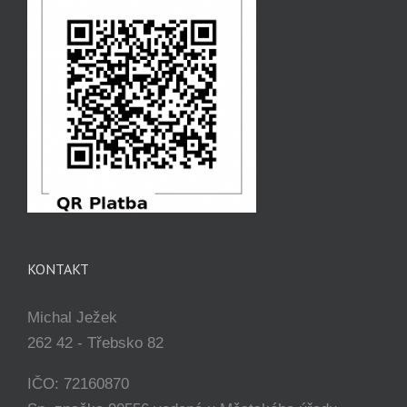
KONTAKT
Michal Ježek
262 42 - Třebsko 82
IČO: 72160870