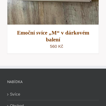
Emoční svíce „M“ v dárkovém
balení
560
Kč
NABÍDKA
Svíce
Obchod