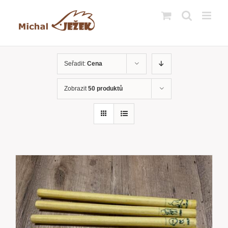
Přeskočit
na
obsah
Seřadit:
Cena
Zobrazit
50 produktů