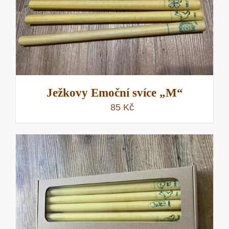
Ježkovy Emoční svíce „M“
85
Kč