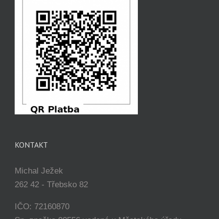
KONTAKT
Michal Ježek
262 42 - Třebsko 82
IČO: 72160870