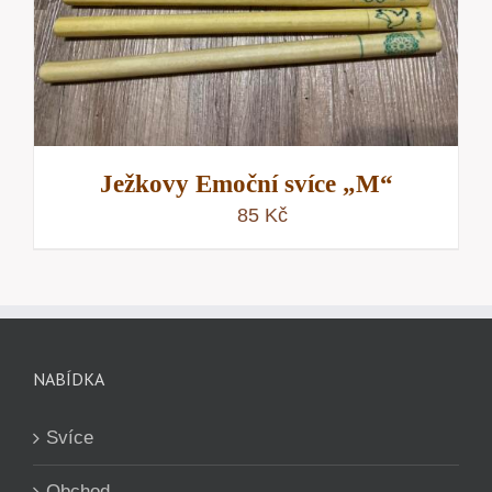
Ježkovy Emoční svíce „M“
85
Kč
NABÍDKA
Svíce
Obchod