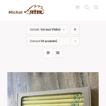
Přeskočit
na
obsah
Seřadit:
Výchozí třídění
Zobrazit
50 produktů