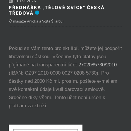
10. 09. 2026
PŘEDNÁŠKA „TĚLOVÉ SVÍCE“ ČESKÁ
TŘEBOVÁ
masáže Anička a Vojta Šilarovi
Pokud se Vám tento projekt líbí, můžete jej podpořit
libovolnou částkou. Všechny tyto platby jsou
přijímané na transparentní účet
2702085730/2010
(IBAN: CZ97 2010 0000 0027 0208 5730). Pro
částky nad 2000 Kč mi, prosím, pošlete e-mailem
své kontaktní údaje kvůli darovací smlouvě.
Srdečné díky všem. Tento účet není určen k
platbám za zboží.