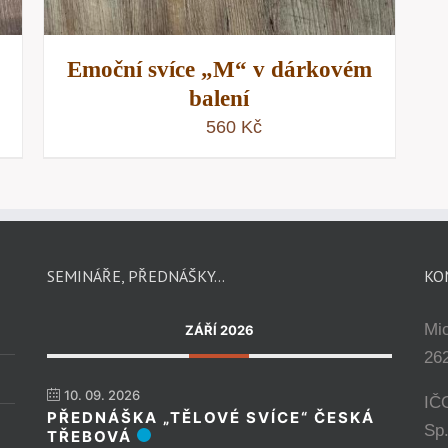
Emoční svíce „M“ v dárkovém
balení
560
Kč
SEMINÁŘE, PŘEDNÁŠKY…
KO
Mi
ZÁŘÍ 2026
262
10. 09. 2026
IČ
PŘEDNÁŠKA „TĚLOVÉ SVÍCE“ ČESKÁ
Sp
TŘEBOVÁ