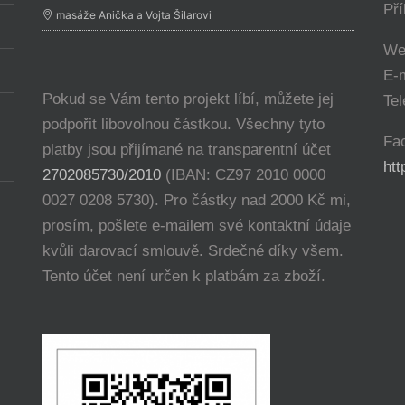
Př
masáže Anička a Vojta Šilarovi
We
E-
Pokud se Vám tento projekt líbí, můžete jej
Tel
podpořit libovolnou částkou. Všechny tyto
Fa
platby jsou přijímané na transparentní účet
ht
2702085730/2010
(IBAN: CZ97 2010 0000
0027 0208 5730). Pro částky nad 2000 Kč mi,
prosím, pošlete e-mailem své kontaktní údaje
kvůli darovací smlouvě. Srdečné díky všem.
Tento účet není určen k platbám za zboží.