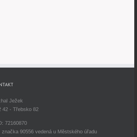
NTAKT
chal Ježek
 42 - Třebsko 82
O: 72160870
. značka 90556 vedená u Městského úřadu