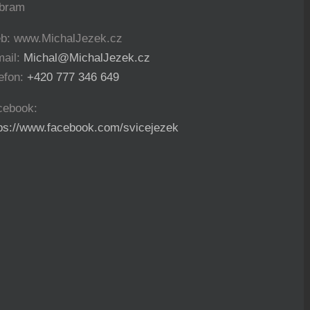
íbram
b: www.MichalJezek.cz
mail:
Michal@MichalJezek.cz
efon:
+420 777 346 649
cebook:
tps://www.facebook.com/svicejezek