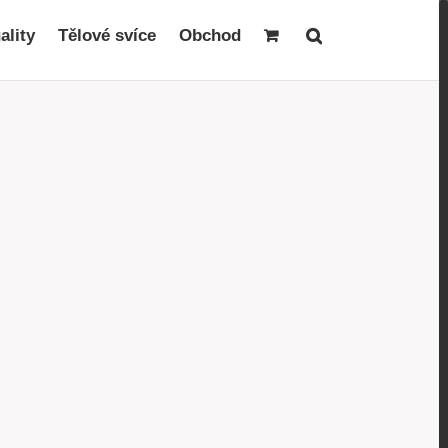
ality
Tělové svíce
Obchod