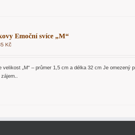
kovy Emoční svíce „M“
85
Kč
e velikost „M“ – průmer 1,5 cm a délka 32 cm Je omezený p
 zájem..