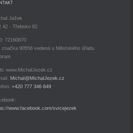
NTAKT
chal Ježek
 42 - Třebsko 82
O: 72160870
. značka 90556 vedená u Městského úřadu
íbram
b: www.MichalJezek.cz
mail:
Michal@MichalJezek.cz
efon:
+420 777 346 649
cebook:
tps://www.facebook.com/svicejezek