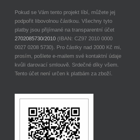
Pokud se Vám tento projekt líbí, můžete jej
podpořit libovolnou částkou. Všechny tyto
platby jsou přijímané na transparentní účet
2702085730/2010
(IBAN: CZ97 2010 0000
0027 0208 5730). Pro částky nad 2000 Kč mi,
prosím, pošlete e-mailem své kontaktní údaje
kvůli darovací smlouvě. Srdečné díky všem.
Tento účet není určen k platbám za zboží.