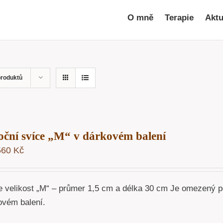
O mně
Terapie
Aktu
produktů
ční svíce „M“ v dárkovém balení
560
Kč
e velikost „M“ – průmer 1,5 cm a délka 30 cm Je omezený po
ovém balení.