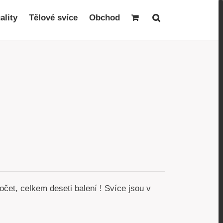
ality
Tělové svíce
Obchod
čet, celkem deseti balení ! Svíce jsou v