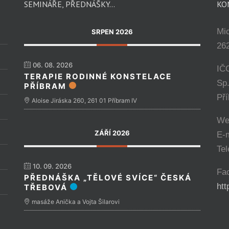
SEMINÁŘE, PŘEDNÁŠKY…
KO
Mi
SRPEN 2026
262
06. 08. 2026
IČ
TERAPIE RODINNÉ KONSTELACE
Sp
PŘÍBRAM
Př
Aloise Jiráska 260, 261 01 Příbram IV
We
ZÁŘÍ 2026
E-
Tel
10. 09. 2026
Fa
PŘEDNÁŠKA „TĚLOVÉ SVÍCE“ ČESKÁ
ht
TŘEBOVÁ
masáže Anička a Vojta Šilarovi