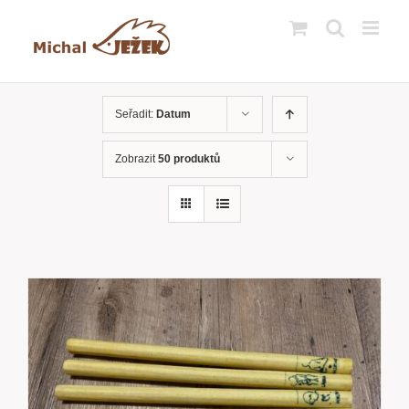
Přeskočit
na
obsah
Seřadit:
Datum
Zobrazit
50 produktů