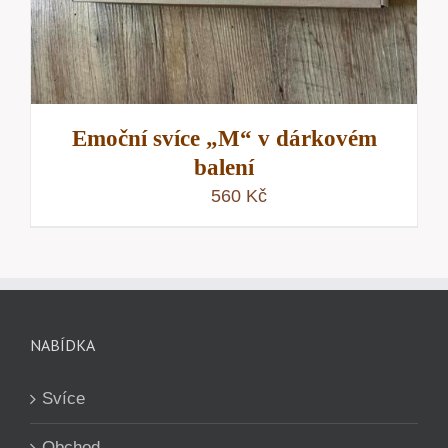
Emoční svíce „M“ v dárkovém
balení
560
Kč
NABÍDKA
Svíce
Obchod