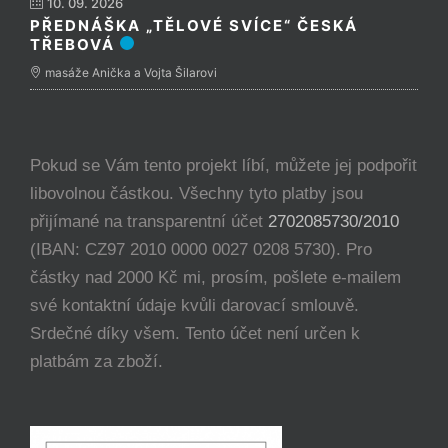
10. 09. 2026
PŘEDNÁŠKA „TĚLOVÉ SVÍCE“ ČESKÁ
TŘEBOVÁ
masáže Anička a Vojta Šilarovi
Pokud se Vám tento projekt líbí, můžete jej podpořit
libovolnou částkou. Všechny tyto platby jsou
přijímané na transparentní účet
2702085730/2010
(IBAN: CZ97 2010 0000 0027 0208 5730). Pro
částky nad 2000 Kč mi, prosím, pošlete e-mailem
své kontaktní údaje kvůli darovací smlouvě.
Srdečné díky všem. Tento účet není určen k
platbám za zboží.