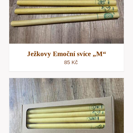
Ježkovy Emoční svíce „M“
85
Kč