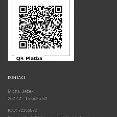
KONTAKT
Michal Ježek
262 42 - Třebsko 82
IČO: 72160870