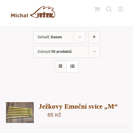
Přeskočit
na
obsah
Seřadit:
Datum
Zobrazit
50 produktů
T
Ježkovy Emoční svíce „M“
U
85
Kč
Y