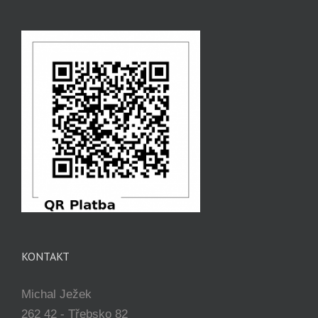
KONTAKT
Michal Ježek
262 42 - Třebsko 82