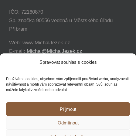
IČO: 72160870
Sp. značka 90556 vedená u Městského úřadu
Příbram
Web: www.MichalJezek.cz
E-mail:
Michal@MichalJezek.cz
Telefon:
+420 777 346 649
Spravovat souhlas s cookies
Facebook:
https://www.facebook.com/svicejezek
Používáme cookies, abychom vám zpříjemnili používání webu, analyzovali
návštěvnost a mohli vám zobrazovat relevantní obsah. Svůj souhlas
můžete kdykoliv změnit nebo odvolat.
Přijmout
Copyright 2012 - 2021 Michal Ježek | Veškerá práva vyhrazena
Odmítnout
YouTube
Facebook
Instagram