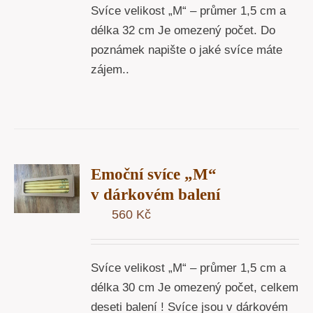
Svíce velikost „M“ – průmer 1,5 cm a
délka 32 cm Je omezený počet. Do
poznámek napište o jaké svíce máte
zájem..
T
Emoční svíce „M“
U
v dárkovém balení
560
Kč
Y
Svíce velikost „M“ – průmer 1,5 cm a
délka 30 cm Je omezený počet, celkem
deseti balení ! Svíce jsou v dárkovém