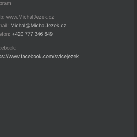
íbram
b: www.MichalJezek.cz
mail:
Michal@MichalJezek.cz
efon:
+420 777 346 649
cebook:
tps://www.facebook.com/svicejezek