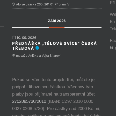
Př
Aloise Jiráska 260, 261 01 Příbram IV
We
ZÁŘÍ 2026
E-
Tel
10. 09. 2026
Fa
PŘEDNÁŠKA „TĚLOVÉ SVÍCE“ ČESKÁ
ht
TŘEBOVÁ
masáže Anička a Vojta Šilarovi
Pokud se Vám tento projekt líbí, můžete jej
podpořit libovolnou částkou. Všechny tyto
platby jsou přijímané na transparentní účet
2702085730/2010
(IBAN: CZ97 2010 0000
0027 0208 5730). Pro částky nad 2000 Kč mi,
prosím, pošlete e-mailem své kontaktní údaje