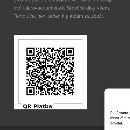
kvůli darovací smlouvě. Srdečné díky všem.
Tento účet není určen k platbám za zboží.
Používáme c
mohli vám z
odvolat.