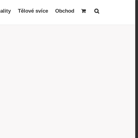
ality
Tělové svíce
Obchod