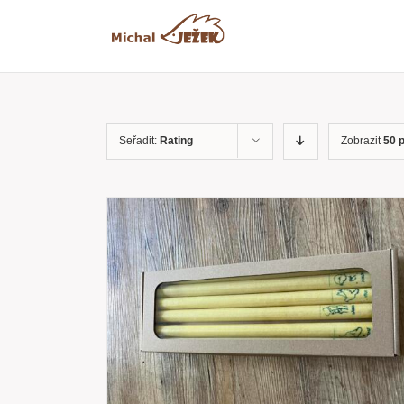
Přeskočit
na
obsah
Seřadit:
Rating
Zobrazit
50 
RYCHLÝ
PŘIDAT DO KOŠÍKU
/
RYCHLÝ
NÁHLED