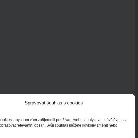
Spravovat souhlas s cookies
ookies, abychom vám zpříjemnili používání webu, analyzovali návštěvnost a
obrazovat relevantní obsah. Svůj souhlas můžete kdykoliv změnit nebo