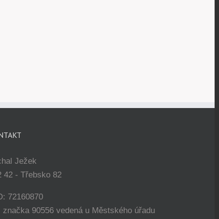
NTAKT
chal Ježek
 42 - Třebsko 82
O: 72160870
. značka 90556 vedená u Městského úřadu