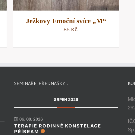
Ježkovy Emoční svíce „M“
85
Kč
SEMINÁŘE, PŘEDNÁŠKY…
KO
Mi
SRPEN 2026
262
06. 08. 2026
IČ
TERAPIE RODINNÉ KONSTELACE
Sp
PŘÍBRAM