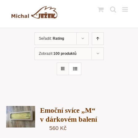
Přeskočit
na
obsah
Seřadit:
Rating
Zobrazit
100 produktů
T
Emoční svíce „M“
U
v dárkovém balení
560
Kč
Y