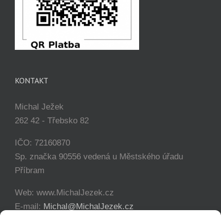
KONTAKT
Michal Ježek
262 42 - Třebsko 82
IČO: 72160870
Sp. značka 90556 vedená u Městského úřadu
Příbram
Web: www.MichalJezek.cz
E-mail:
Michal@MichalJezek.cz
Telefon:
+420 777 346 649