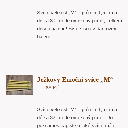
Svíce velikost „M“ – průmer 1,5 cm a
délka 30 cm Je omezený počet, celkem
deseti balení ! Svíce jsou v dárkovém
balení.
T
Ježkovy Emoční svíce „M“
U
85
Kč
Y
Svíce velikost „M“ – průmer 1,5 cm a
délka 32 cm Je omezený počet. Do
poznámek napište o jaké svíce máte