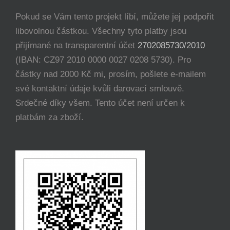
Pokud se Vám tento projekt líbí, můžete jej podpořit
libovolnou částkou. Všechny tyto platby jsou
přijímané na transparentní účet
2702085730/2010
(IBAN: CZ97 2010 0000 0027 0208 5730). Pro
částky nad 2000 Kč mi, prosím, pošlete e-mailem
své kontaktní údaje kvůli darovací smlouvě.
Srdečné díky všem. Tento účet není určen k
platbám za zboží.