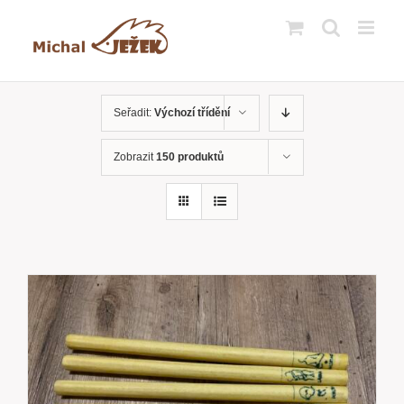
Přeskočit
na
obsah
Seřadit:
Výchozí třídění
Zobrazit
150 produktů