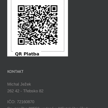
KONTAKT
Michal Ježek
262 42 - Třebsko 82
IČO: 72160870