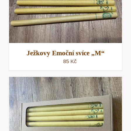
Ježkovy Emoční svíce „M“
85
Kč