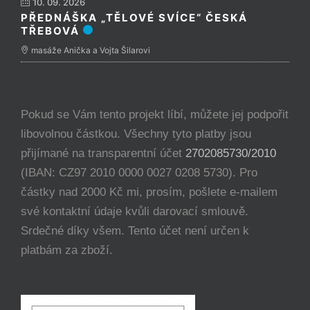
10. 09. 2026
PŘEDNÁŠKA „TĚLOVÉ SVÍCE“ ČESKÁ
TŘEBOVÁ
masáže Anička a Vojta Šilarovi
Pokud se Vám tento projekt líbí, můžete jej podpořit
libovolnou částkou. Všechny tyto platby jsou
přijímané na transparentní účet
2702085730/2010
(IBAN: CZ97 2010 0000 0027 0208 5730). Pro
částky nad 2000 Kč mi, prosím, pošlete e-mailem
své kontaktní údaje kvůli darovací smlouvě.
Srdečné díky všem. Tento účet není určen k
platbám za zboží.