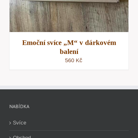
Emoční svíce „M“ v dárkovém
balení
560
Kč
NABÍDKA
Svíce
Obchod