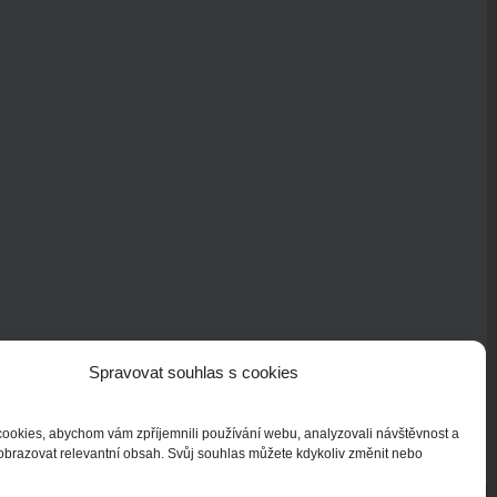
Spravovat souhlas s cookies
ookies, abychom vám zpříjemnili používání webu, analyzovali návštěvnost a
obrazovat relevantní obsah. Svůj souhlas můžete kdykoliv změnit nebo