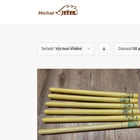
Přeskočit
na
obsah
Seřadit:
Výchozí třídění
Zobrazit
50 
RYCHLÝ
PŘIDAT DO KOŠÍKU
/
RYCHLÝ
NÁHLED