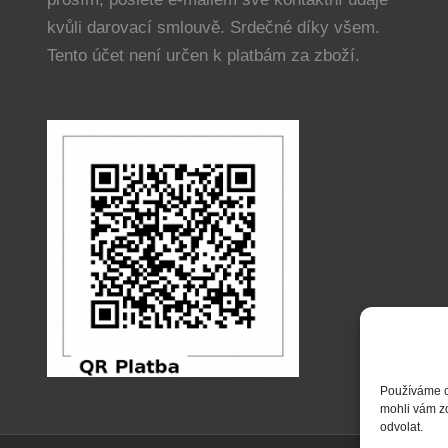
kvůli darovací smlouvě. Srdečné díky všem.
Tento účet není určen k platbám za zboží.
Používáme c
mohli vám z
odvolat.