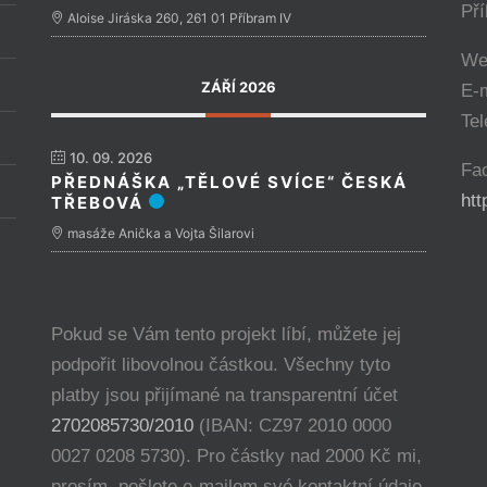
Př
Aloise Jiráska 260, 261 01 Příbram IV
We
ZÁŘÍ 2026
E-
Tel
10. 09. 2026
Fa
PŘEDNÁŠKA „TĚLOVÉ SVÍCE“ ČESKÁ
ht
TŘEBOVÁ
masáže Anička a Vojta Šilarovi
Pokud se Vám tento projekt líbí, můžete jej
podpořit libovolnou částkou. Všechny tyto
platby jsou přijímané na transparentní účet
2702085730/2010
(IBAN: CZ97 2010 0000
0027 0208 5730). Pro částky nad 2000 Kč mi,
prosím, pošlete e-mailem své kontaktní údaje