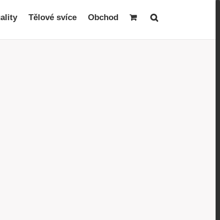
ality
Tělové svíce
Obchod