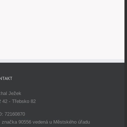
NTAKT
chal Ježek
 42 - Třebsko 82
O: 72160870
. značka 90556 vedená u Městského úřadu