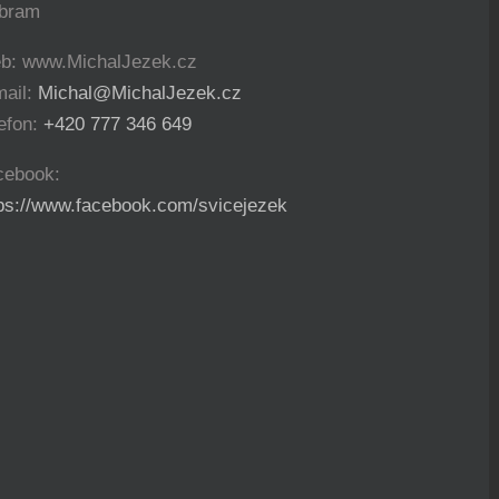
íbram
b: www.MichalJezek.cz
mail:
Michal@MichalJezek.cz
efon:
+420 777 346 649
cebook:
tps://www.facebook.com/svicejezek