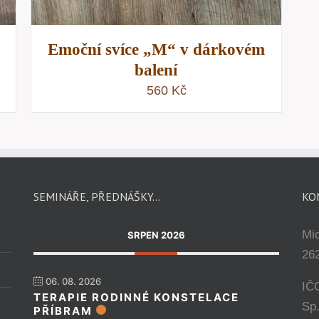
Emoční svíce „M“ v dárkovém
balení
560
Kč
SEMINÁŘE, PŘEDNÁŠKY…
KO
Mi
SRPEN 2026
262
06. 08. 2026
IČ
TERAPIE RODINNÉ KONSTELACE
Sp
PŘÍBRAM